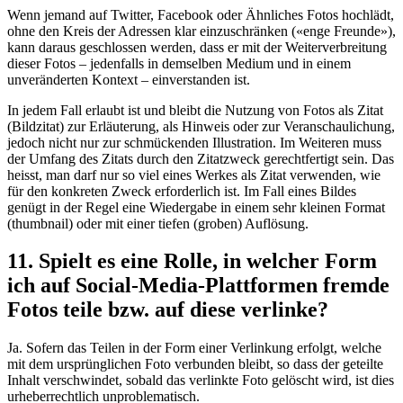
Wenn jemand auf Twitter, Facebook oder Ähnliches Fotos hochlädt,
ohne den Kreis der Adressen klar einzuschränken («enge Freunde»),
kann daraus geschlossen werden, dass er mit der Weiterverbreitung
dieser Fotos – jedenfalls in demselben Medium und in einem
unveränderten Kontext – einverstanden ist.
In jedem Fall erlaubt ist und bleibt die Nutzung von Fotos als Zitat
(Bildzitat) zur Erläuterung, als Hinweis oder zur Veranschaulichung,
jedoch nicht nur zur schmückenden Illustration. Im Weiteren muss
der Umfang des Zitats durch den Zitatzweck gerechtfertigt sein. Das
heisst, man darf nur so viel eines Werkes als Zitat verwenden, wie
für den konkreten Zweck erforderlich ist. Im Fall eines Bildes
genügt in der Regel eine Wiedergabe in einem sehr kleinen Format
(thumbnail) oder mit einer tiefen (groben) Auflösung.
11. Spielt es eine Rolle, in welcher Form
ich auf Social-Media-Plattformen fremde
Fotos teile bzw. auf diese verlinke?
Ja. Sofern das Teilen in der Form einer Verlinkung erfolgt, welche
mit dem ursprünglichen Foto verbunden bleibt, so dass der geteilte
Inhalt verschwindet, sobald das verlinkte Foto gelöscht wird, ist dies
urheberrechtlich unproblematisch.