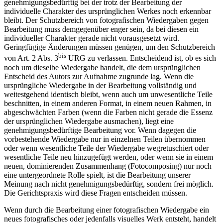
genehmigungsbedürftig bei der trotz der Bearbeitung der
individuelle Charakter des ursprünglichen Werkes noch erkennbar
bleibt. Der Schutzbereich von fotografischen Wiedergaben gegen
Bearbeitung muss demgegenüber enger sein, da bei diesen ein
individueller Charakter gerade nicht vorausgesetzt wird.
Geringfügige Änderungen müssen genügen, um den Schutzbereich
bis
von Art. 2 Abs. 3
URG zu verlassen. Entscheidend ist, ob es sich
noch um dieselbe Wiedergabe handelt, die dem ursprünglichen
Entscheid des Autors zur Aufnahme zugrunde lag. Wenn die
ursprüngliche Wiedergabe in der Bearbeitung vollständig und
weitestgehend identisch bleibt, wenn auch um unwesentliche Teile
beschnitten, in einem anderen Format, in einem neuen Rahmen, in
abgeschwächten Farben (wenn die Farben nicht gerade die Essenz
der ursprünglichen Wiedergabe ausmachen), liegt eine
genehmigungsbedürftige Bearbeitung vor. Wenn dagegen die
vorbestehende Wiedergabe nur in einzelnen Teilen übernommen
oder wenn wesentliche Teile der Wiedergabe wegretuschiert oder
wesentliche Teile neu hinzugefügt werden, oder wenn sie in einem
neuen, dominierenden Zusammenhang (Fotocomposing) nur noch
eine untergeordnete Rolle spielt, ist die Bearbeitung unserer
Meinung nach nicht genehmigungsbedürftig, sondern frei möglich.
Die Gerichtspraxis wird diese Fragen entscheiden müssen.
Wenn durch die Bearbeitung einer fotografischen Wiedergabe ein
neues fotografisches oder jedenfalls visuelles Werk entsteht, handelt