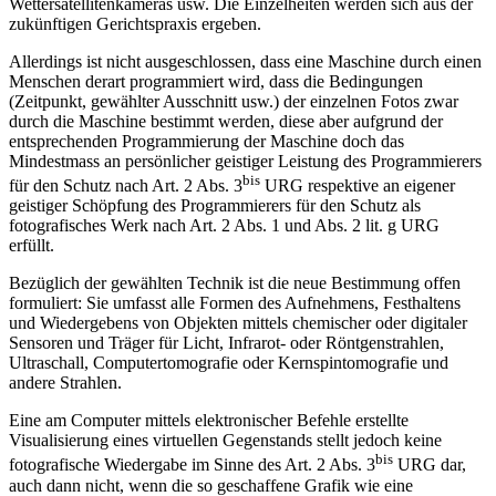
Wettersatellitenkameras usw. Die Einzelheiten werden sich aus der
zukünftigen Gerichtspraxis ergeben.
Allerdings ist nicht ausgeschlossen, dass eine Maschine durch einen
Menschen derart programmiert wird, dass die Bedingungen
(Zeitpunkt, gewählter Ausschnitt usw.) der einzelnen Fotos zwar
durch die Maschine bestimmt werden, diese aber aufgrund der
entsprechenden Programmierung der Maschine doch das
Mindestmass an persönlicher geistiger Leistung des Programmierers
bis
für den Schutz nach Art. 2 Abs. 3
URG respektive an eigener
geistiger Schöpfung des Programmierers für den Schutz als
fotografisches Werk nach Art. 2 Abs. 1 und Abs. 2 lit. g URG
erfüllt.
Bezüglich der gewählten Technik ist die neue Bestimmung offen
formuliert: Sie umfasst alle Formen des Aufnehmens, Festhaltens
und Wiedergebens von Objekten mittels chemischer oder digitaler
Sensoren und Träger für Licht, Infrarot- oder Röntgenstrahlen,
Ultraschall, Computertomografie oder Kernspintomografie und
andere Strahlen.
Eine am Computer mittels elektronischer Befehle erstellte
Visualisierung eines virtuellen Gegenstands stellt jedoch keine
bis
fotografische Wiedergabe im Sinne des Art. 2 Abs. 3
URG dar,
auch dann nicht, wenn die so geschaffene Grafik wie eine