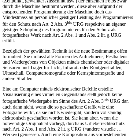
(Zeitpunkt, gewählter Ausschnitt usw.) der einzelnen Fotos zwar
durch die Maschine bestimmt werden, diese aber aufgrund der
entsprechenden Programmierung der Maschine doch das
Mindestmass an persönlicher geistiger Leistung des Programmierers
bis
für den Schutz nach Art. 2 Abs. 3
URG respektive an eigener
geistiger Schöpfung des Programmierers für den Schutz als
fotografisches Werk nach Art. 2 Abs. 1 und Abs. 2 lit. g URG
erfüllt.
Bezüglich der gewählten Technik ist die neue Bestimmung offen
formuliert: Sie umfasst alle Formen des Aufnehmens, Festhaltens
und Wiedergebens von Objekten mittels chemischer oder digitaler
Sensoren und Träger für Licht, Infrarot- oder Röntgenstrahlen,
Ultraschall, Computertomografie oder Kernspintomografie und
andere Strahlen.
Eine am Computer mittels elektronischer Befehle erstellte
Visualisierung eines virtuellen Gegenstands stellt jedoch keine
bis
fotografische Wiedergabe im Sinne des Art. 2 Abs. 3
URG dar,
auch dann nicht, wenn die so geschaffene Grafik wie eine
Fotografie wirkt, da sie nichts wiedergibt, sondern vollständig
elektronisch geschaffen worden ist. Sie kann aber, wenn die
notwendige Originalität vorliegt, durchaus Urheberrechtsschutz
nach Art. 2 Abs. 1 und Abs. 2 lit. g URG («andere visuelle …
Werke») geniessen. Auch eine Komposition aus vorbestehenden