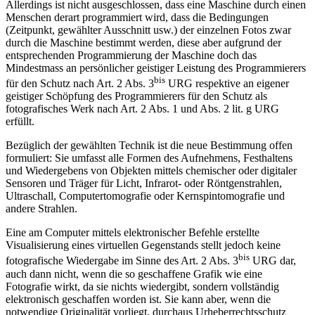
Allerdings ist nicht ausgeschlossen, dass eine Maschine durch einen
Menschen derart programmiert wird, dass die Bedingungen
(Zeitpunkt, gewählter Ausschnitt usw.) der einzelnen Fotos zwar
durch die Maschine bestimmt werden, diese aber aufgrund der
entsprechenden Programmierung der Maschine doch das
Mindestmass an persönlicher geistiger Leistung des Programmierers
bis
für den Schutz nach Art. 2 Abs. 3
URG respektive an eigener
geistiger Schöpfung des Programmierers für den Schutz als
fotografisches Werk nach Art. 2 Abs. 1 und Abs. 2 lit. g URG
erfüllt.
Bezüglich der gewählten Technik ist die neue Bestimmung offen
formuliert: Sie umfasst alle Formen des Aufnehmens, Festhaltens
und Wiedergebens von Objekten mittels chemischer oder digitaler
Sensoren und Träger für Licht, Infrarot- oder Röntgenstrahlen,
Ultraschall, Computertomografie oder Kernspintomografie und
andere Strahlen.
Eine am Computer mittels elektronischer Befehle erstellte
Visualisierung eines virtuellen Gegenstands stellt jedoch keine
bis
fotografische Wiedergabe im Sinne des Art. 2 Abs. 3
URG dar,
auch dann nicht, wenn die so geschaffene Grafik wie eine
Fotografie wirkt, da sie nichts wiedergibt, sondern vollständig
elektronisch geschaffen worden ist. Sie kann aber, wenn die
notwendige Originalität vorliegt, durchaus Urheberrechtsschutz