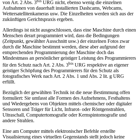
bis
von Art. 2 Abs. 3
URG nicht, ebenso wenig die einzelnen
Aufnahmen von dauerhaft installierten Dashcams, Webcams,
Wettersatellitenkameras usw. Die Einzelheiten werden sich aus der
zukünftigen Gerichtspraxis ergeben.
Allerdings ist nicht ausgeschlossen, dass eine Maschine durch einen
Menschen derart programmiert wird, dass die Bedingungen
(Zeitpunkt, gewählter Ausschnitt usw.) der einzelnen Fotos zwar
durch die Maschine bestimmt werden, diese aber aufgrund der
entsprechenden Programmierung der Maschine doch das
Mindestmass an persönlicher geistiger Leistung des Programmierers
bis
für den Schutz nach Art. 2 Abs. 3
URG respektive an eigener
geistiger Schöpfung des Programmierers für den Schutz als
fotografisches Werk nach Art. 2 Abs. 1 und Abs. 2 lit. g URG
erfüllt.
Bezüglich der gewählten Technik ist die neue Bestimmung offen
formuliert: Sie umfasst alle Formen des Aufnehmens, Festhaltens
und Wiedergebens von Objekten mittels chemischer oder digitaler
Sensoren und Träger für Licht, Infrarot- oder Röntgenstrahlen,
Ultraschall, Computertomografie oder Kernspintomografie und
andere Strahlen.
Eine am Computer mittels elektronischer Befehle erstellte
Visualisierung eines virtuellen Gegenstands stellt jedoch keine