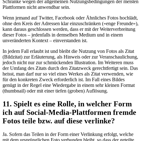
Schranke wegen der allgemeinen Nutzungsbedingungen der meisten
Plattformen nicht anwendbar sein.
Wenn jemand auf Twitter, Facebook oder Ähnliches Fotos hochlädt,
ohne den Kreis der Adressen klar einzuschränken («enge Freunde»),
kann daraus geschlossen werden, dass er mit der Weiterverbreitung
dieser Fotos – jedenfalls in demselben Medium und in einem
unveränderten Kontext – einverstanden ist.
In jedem Fall erlaubt ist und bleibt die Nutzung von Fotos als Zitat
(Bildzitat) zur Erläuterung, als Hinweis oder zur Veranschaulichung,
jedoch nicht nur zur schmückenden Illustration. Im Weiteren muss
der Umfang des Zitats durch den Zitatzweck gerechtfertigt sein. Das
heisst, man darf nur so viel eines Werkes als Zitat verwenden, wie
für den konkreten Zweck erforderlich ist. Im Fall eines Bildes
genügt in der Regel eine Wiedergabe in einem sehr kleinen Format
(thumbnail) oder mit einer tiefen (groben) Auflösung.
11. Spielt es eine Rolle, in welcher Form
ich auf Social-Media-Plattformen fremde
Fotos teile bzw. auf diese verlinke?
Ja. Sofern das Teilen in der Form einer Verlinkung erfolgt, welche
mit dem ursprünglichen Foto verbunden bleibt, so dass der geteilte