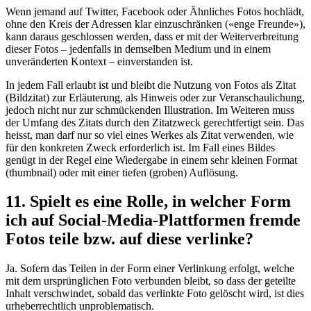
Wenn jemand auf Twitter, Facebook oder Ähnliches Fotos hochlädt,
ohne den Kreis der Adressen klar einzuschränken («enge Freunde»),
kann daraus geschlossen werden, dass er mit der Weiterverbreitung
dieser Fotos – jedenfalls in demselben Medium und in einem
unveränderten Kontext – einverstanden ist.
In jedem Fall erlaubt ist und bleibt die Nutzung von Fotos als Zitat
(Bildzitat) zur Erläuterung, als Hinweis oder zur Veranschaulichung,
jedoch nicht nur zur schmückenden Illustration. Im Weiteren muss
der Umfang des Zitats durch den Zitatzweck gerechtfertigt sein. Das
heisst, man darf nur so viel eines Werkes als Zitat verwenden, wie
für den konkreten Zweck erforderlich ist. Im Fall eines Bildes
genügt in der Regel eine Wiedergabe in einem sehr kleinen Format
(thumbnail) oder mit einer tiefen (groben) Auflösung.
11. Spielt es eine Rolle, in welcher Form
ich auf Social-Media-Plattformen fremde
Fotos teile bzw. auf diese verlinke?
Ja. Sofern das Teilen in der Form einer Verlinkung erfolgt, welche
mit dem ursprünglichen Foto verbunden bleibt, so dass der geteilte
Inhalt verschwindet, sobald das verlinkte Foto gelöscht wird, ist dies
urheberrechtlich unproblematisch.