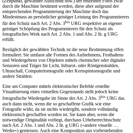
(Zeitpunkt, gewählter Ausschnitt usw.) der einzelnen Fotos zwar
durch die Maschine bestimmt werden, diese aber aufgrund der
entsprechenden Programmierung der Maschine doch das
Mindestmass an persönlicher geistiger Leistung des Programmierers
bis
für den Schutz nach Art. 2 Abs. 3
URG respektive an eigener
geistiger Schöpfung des Programmierers für den Schutz als
fotografisches Werk nach Art. 2 Abs. 1 und Abs. 2 lit. g URG
erfüllt.
Bezüglich der gewählten Technik ist die neue Bestimmung offen
formuliert: Sie umfasst alle Formen des Aufnehmens, Festhaltens
und Wiedergebens von Objekten mittels chemischer oder digitaler
Sensoren und Träger für Licht, Infrarot- oder Röntgenstrahlen,
Ultraschall, Computertomografie oder Kernspintomografie und
andere Strahlen.
Eine am Computer mittels elektronischer Befehle erstellte
Visualisierung eines virtuellen Gegenstands stellt jedoch keine
bis
fotografische Wiedergabe im Sinne des Art. 2 Abs. 3
URG dar,
auch dann nicht, wenn die so geschaffene Grafik wie eine
Fotografie wirkt, da sie nichts wiedergibt, sondern vollständig
elektronisch geschaffen worden ist. Sie kann aber, wenn die
notwendige Originalität vorliegt, durchaus Urheberrechtsschutz
nach Art. 2 Abs. 1 und Abs. 2 lit. g URG («andere visuelle …
Werke») geniessen. Auch eine Komposition aus vorbestehenden