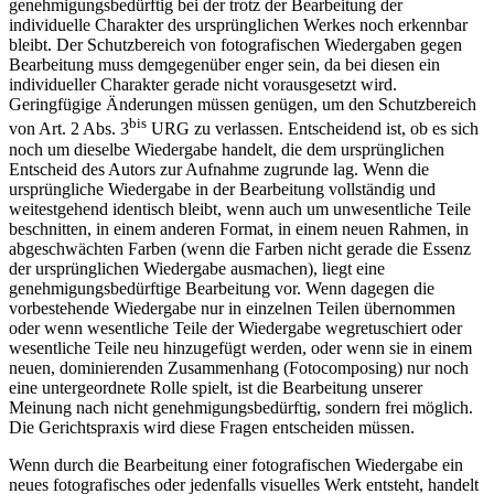
genehmigungsbedürftig bei der trotz der Bearbeitung der
individuelle Charakter des ursprünglichen Werkes noch erkennbar
bleibt. Der Schutzbereich von fotografischen Wiedergaben gegen
Bearbeitung muss demgegenüber enger sein, da bei diesen ein
individueller Charakter gerade nicht vorausgesetzt wird.
Geringfügige Änderungen müssen genügen, um den Schutzbereich
bis
von Art. 2 Abs. 3
URG zu verlassen. Entscheidend ist, ob es sich
noch um dieselbe Wiedergabe handelt, die dem ursprünglichen
Entscheid des Autors zur Aufnahme zugrunde lag. Wenn die
ursprüngliche Wiedergabe in der Bearbeitung vollständig und
weitestgehend identisch bleibt, wenn auch um unwesentliche Teile
beschnitten, in einem anderen Format, in einem neuen Rahmen, in
abgeschwächten Farben (wenn die Farben nicht gerade die Essenz
der ursprünglichen Wiedergabe ausmachen), liegt eine
genehmigungsbedürftige Bearbeitung vor. Wenn dagegen die
vorbestehende Wiedergabe nur in einzelnen Teilen übernommen
oder wenn wesentliche Teile der Wiedergabe wegretuschiert oder
wesentliche Teile neu hinzugefügt werden, oder wenn sie in einem
neuen, dominierenden Zusammenhang (Fotocomposing) nur noch
eine untergeordnete Rolle spielt, ist die Bearbeitung unserer
Meinung nach nicht genehmigungsbedürftig, sondern frei möglich.
Die Gerichtspraxis wird diese Fragen entscheiden müssen.
Wenn durch die Bearbeitung einer fotografischen Wiedergabe ein
neues fotografisches oder jedenfalls visuelles Werk entsteht, handelt