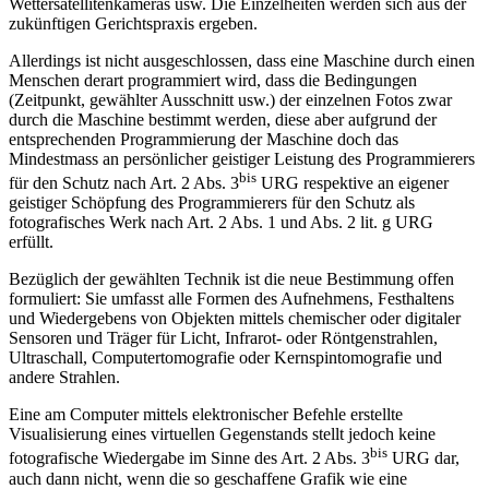
Wettersatellitenkameras usw. Die Einzelheiten werden sich aus der
zukünftigen Gerichtspraxis ergeben.
Allerdings ist nicht ausgeschlossen, dass eine Maschine durch einen
Menschen derart programmiert wird, dass die Bedingungen
(Zeitpunkt, gewählter Ausschnitt usw.) der einzelnen Fotos zwar
durch die Maschine bestimmt werden, diese aber aufgrund der
entsprechenden Programmierung der Maschine doch das
Mindestmass an persönlicher geistiger Leistung des Programmierers
bis
für den Schutz nach Art. 2 Abs. 3
URG respektive an eigener
geistiger Schöpfung des Programmierers für den Schutz als
fotografisches Werk nach Art. 2 Abs. 1 und Abs. 2 lit. g URG
erfüllt.
Bezüglich der gewählten Technik ist die neue Bestimmung offen
formuliert: Sie umfasst alle Formen des Aufnehmens, Festhaltens
und Wiedergebens von Objekten mittels chemischer oder digitaler
Sensoren und Träger für Licht, Infrarot- oder Röntgenstrahlen,
Ultraschall, Computertomografie oder Kernspintomografie und
andere Strahlen.
Eine am Computer mittels elektronischer Befehle erstellte
Visualisierung eines virtuellen Gegenstands stellt jedoch keine
bis
fotografische Wiedergabe im Sinne des Art. 2 Abs. 3
URG dar,
auch dann nicht, wenn die so geschaffene Grafik wie eine