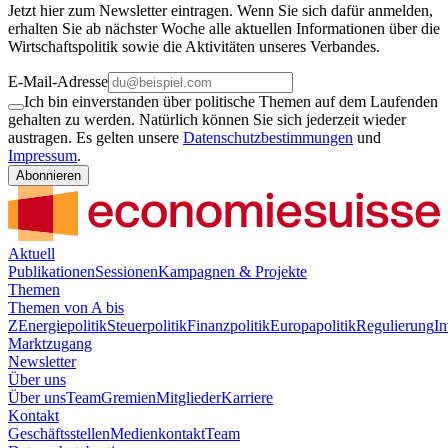
Jetzt hier zum Newsletter eintragen. Wenn Sie sich dafür anmelden,
erhalten Sie ab nächster Woche alle aktuellen Informationen über die
Wirtschaftspolitik sowie die Aktivitäten unseres Verbandes.
E-Mail-Adresse
Ich bin einverstanden über politische Themen auf dem Laufenden
gehalten zu werden. Natürlich können Sie sich jederzeit wieder
austragen. Es gelten unsere
Datenschutzbestimmungen
und
Impressum
.
Abonnieren
Aktuell
Publikationen
Sessionen
Kampagnen & Projekte
Themen
Themen von A bis
Z
Energiepolitik
Steuerpolitik
Finanzpolitik
Europapolitik
Regulierung
In
Marktzugang
Newsletter
Über uns
Über uns
Team
Gremien
Mitglieder
Karriere
Kontakt
Geschäftsstellen
Medienkontakt
Team