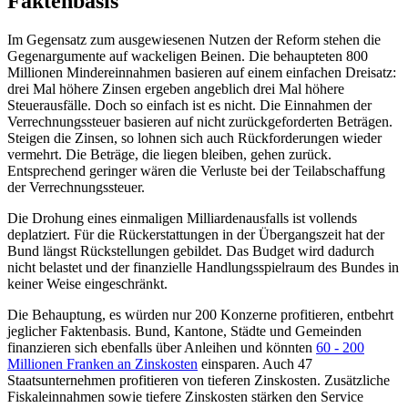
Faktenbasis
Im Gegensatz zum ausgewiesenen Nutzen der Reform stehen die
Gegenargumente auf wackeligen Beinen. Die behaupteten 800
Millionen Mindereinnahmen basieren auf einem einfachen Dreisatz:
drei Mal höhere Zinsen ergeben angeblich drei Mal höhere
Steuerausfälle. Doch so einfach ist es nicht. Die Einnahmen der
Verrechnungssteuer basieren auf nicht zurückgeforderten Beträgen.
Steigen die Zinsen, so lohnen sich auch Rückforderungen wieder
vermehrt. Die Beträge, die liegen bleiben, gehen zurück.
Entsprechend geringer wären die Verluste bei der Teilabschaffung
der Verrechnungssteuer.
Die Drohung eines einmaligen Milliardenausfalls ist vollends
deplatziert. Für die Rückerstattungen in der Übergangszeit hat der
Bund längst Rückstellungen gebildet. Das Budget wird dadurch
nicht belastet und der finanzielle Handlungsspielraum des Bundes in
keiner Weise eingeschränkt.
Die Behauptung, es würden nur 200 Konzerne profitieren, entbehrt
jeglicher Faktenbasis. Bund, Kantone, Städte und Gemeinden
finanzieren sich ebenfalls über Anleihen und könnten
60 - 200
Millionen Franken an Zinskosten
einsparen. Auch 47
Staatsunternehmen profitieren von tieferen Zinskosten. Zusätzliche
Fiskaleinnahmen sowie tiefere Zinskosten stärken den Service