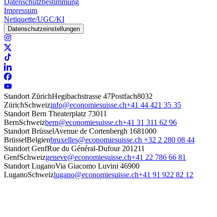
Datenschutzbestimmung
Impressum
Netiquette/UGC/KI
Datenschutzeinstellungen
Standort Zürich
Hegibachstrasse 47
Postfach
8032
Zürich
Schweiz
info@economiesuisse.ch
+41 44 421 35 35
Standort Bern
Theaterplatz 7
3011
Bern
Schweiz
bern@economiesuisse.ch
+41 31 311 62 96
Standort Brüssel
Avenue de Cortenbergh 168
1000
Brüssel
Belgien
bruxelles@economiesuisse.ch
+32 2 280 08 44
Standort Genf
Rue du Général-Dufour 20
1211
Genf
Schweiz
geneve@economiesuisse.ch
+41 22 786 66 81
Standort Lugano
Via Giacomo Luvini 4
6900
Lugano
Schweiz
lugano@economiesuisse.ch
+41 91 922 82 12