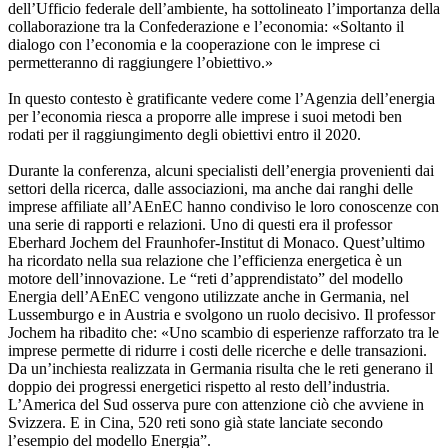
dell’Ufficio federale dell’ambiente, ha sottolineato l’importanza della
collaborazione tra la Confederazione e l’economia: «Soltanto il
dialogo con l’economia e la cooperazione con le imprese ci
permetteranno di raggiungere l’obiettivo.»
In questo contesto è gratificante vedere come l’Agenzia dell’energia
per l’economia riesca a proporre alle imprese i suoi metodi ben
rodati per il raggiungimento degli obiettivi entro il 2020.
Durante la conferenza, alcuni specialisti dell’energia provenienti dai
settori della ricerca, dalle associazioni, ma anche dai ranghi delle
imprese affiliate all’AEnEC hanno condiviso le loro conoscenze con
una serie di rapporti e relazioni. Uno di questi era il professor
Eberhard Jochem del Fraunhofer-Institut di Monaco. Quest’ultimo
ha ricordato nella sua relazione che l’efficienza energetica è un
motore dell’innovazione. Le “reti d’apprendistato” del modello
Energia dell’AEnEC vengono utilizzate anche in Germania, nel
Lussemburgo e in Austria e svolgono un ruolo decisivo. Il professor
Jochem ha ribadito che: «Uno scambio di esperienze rafforzato tra le
imprese permette di ridurre i costi delle ricerche e delle transazioni.
Da un’inchiesta realizzata in Germania risulta che le reti generano il
doppio dei progressi energetici rispetto al resto dell’industria.
L’America del Sud osserva pure con attenzione ciò che avviene in
Svizzera. E in Cina, 520 reti sono già state lanciate secondo
l’esempio del modello Energia”.