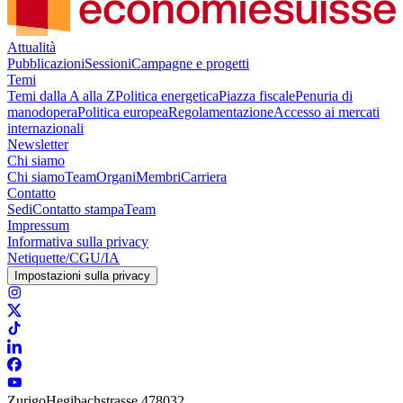
Attualità
Pubblicazioni
Sessioni
Campagne e progetti
Temi
Temi dalla A alla Z
Politica energetica
Piazza fiscale
Penuria di
manodopera
Politica europea
Regolamentazione
Accesso ai mercati
internazionali
Newsletter
Chi siamo
Chi siamo
Team
Organi
Membri
Carriera
Contatto
Sedi
Contatto stampa
Team
Impressum
Informativa sulla privacy
Netiquette/CGU/IA
Impostazioni sulla privacy
Zurigo
Hegibachstrasse 47
8032