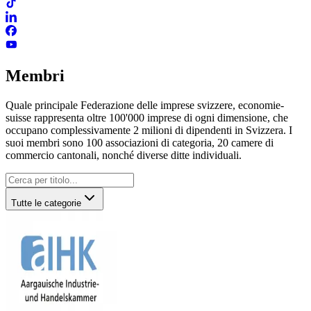
Membri
Quale principale Fede­razione del­le im­p­re­se svizze­re, economie­
suisse rap­p­resenta olt­re 100'000 im­p­re­se di ogni dimensione, che
occupano complessivamente 2 milio­ni di dipen­denti in Svizze­ra. I
suoi membri sono 100 associazio­ni di categoria, 20 came­re di
commercio canto­nali, nonché diverse ditte individuali.
Tutte le categorie