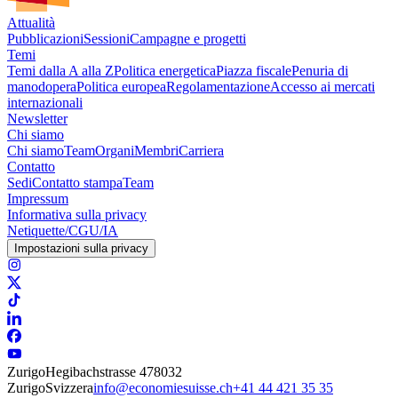
Attualità
Pubblicazioni
Sessioni
Campagne e progetti
Temi
Temi dalla A alla Z
Politica energetica
Piazza fiscale
Penuria di
manodopera
Politica europea
Regolamentazione
Accesso ai mercati
internazionali
Newsletter
Chi siamo
Chi siamo
Team
Organi
Membri
Carriera
Contatto
Sedi
Contatto stampa
Team
Impressum
Informativa sulla privacy
Netiquette/CGU/IA
Impostazioni sulla privacy
Zurigo
Hegibachstrasse 47
8032
Zurigo
Svizzera
info@economiesuisse.ch
+41 44 421 35 35