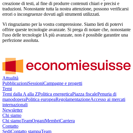
creazione di testi, al fine di produrre contenuti chiari e precisi e
traduzioni. Nonostante tutta la nostra attenzione, possono verificarsi
errori o incongruenze dovuti agli strumenti utilizzati.
Vi ringraziamo per la vostra comprensione. Siamo lieti di potervi
offrire queste tecnologie avanzate. Si prega di notare che, nonostante
l'uso delle tecnologie IA più avanzate, non è possibile garantire una
perfezione assoluta.
Attualità
Pubblicazioni
Sessioni
Campagne e progetti
Temi
Temi dalla A alla Z
Politica energetica
Piazza fiscale
Penuria di
manodopera
Politica europea
Regolamentazione
Accesso ai mercati
internazionali
Newsletter
Chi siamo
Chi siamo
Team
Organi
Membri
Carriera
Contatto
Sedi
Contatto stampa
Team