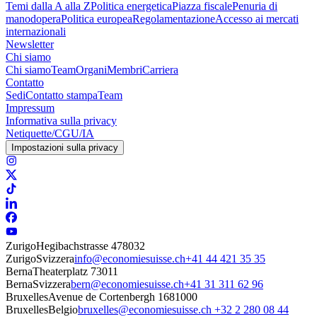
Temi dalla A alla Z
Politica energetica
Piazza fiscale
Penuria di
manodopera
Politica europea
Regolamentazione
Accesso ai mercati
internazionali
Newsletter
Chi siamo
Chi siamo
Team
Organi
Membri
Carriera
Contatto
Sedi
Contatto stampa
Team
Impressum
Informativa sulla privacy
Netiquette/CGU/IA
Impostazioni sulla privacy
Zurigo
Hegibachstrasse 47
8032
Zurigo
Svizzera
info@economiesuisse.ch
+41 44 421 35 35
Berna
Theaterplatz 7
3011
Berna
Svizzera
bern@economiesuisse.ch
+41 31 311 62 96
Bruxelles
Avenue de Cortenbergh 168
1000
Bruxelles
Belgio
bruxelles@economiesuisse.ch
+32 2 280 08 44