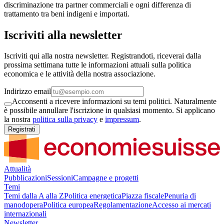
discriminazione tra partner commerciali e ogni differenza di
trattamento tra beni indigeni e importati.
Iscriviti alla newsletter
Iscriviti qui alla nostra newsletter. Registrandoti, riceverai dalla
prossima settimana tutte le informazioni attuali sulla politica
economica e le attività della nostra associazione.
Indirizzo email
Acconsenti a ricevere informazioni su temi politici. Naturalmente
è possibile annullare l'iscrizione in qualsiasi momento. Si applicano
la nostra
politica sulla privacy
e
impressum
.
Registrati
Attualità
Pubblicazioni
Sessioni
Campagne e progetti
Temi
Temi dalla A alla Z
Politica energetica
Piazza fiscale
Penuria di
manodopera
Politica europea
Regolamentazione
Accesso ai mercati
internazionali
Newsletter