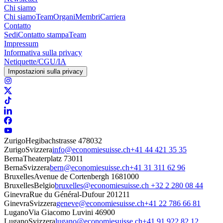
Chi siamo
Chi siamo
Team
Organi
Membri
Carriera
Contatto
Sedi
Contatto stampa
Team
Impressum
Informativa sulla privacy
Netiquette/CGU/IA
Impostazioni sulla privacy
Zurigo
Hegibachstrasse 47
8032
Zurigo
Svizzera
info@economiesuisse.ch
+41 44 421 35 35
Berna
Theaterplatz 7
3011
Berna
Svizzera
bern@economiesuisse.ch
+41 31 311 62 96
Bruxelles
Avenue de Cortenbergh 168
1000
Bruxelles
Belgio
bruxelles@economiesuisse.ch
+32 2 280 08 44
Ginevra
Rue du Général-Dufour 20
1211
Ginevra
Svizzera
geneve@economiesuisse.ch
+41 22 786 66 81
Lugano
Via Giacomo Luvini 4
6900
Lugano
Svizzera
lugano@economiesuisse.ch
+41 91 922 82 12