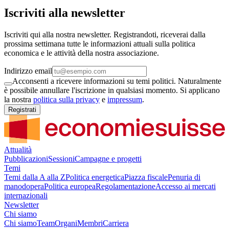
Iscriviti alla newsletter
Iscriviti qui alla nostra newsletter. Registrandoti, riceverai dalla
prossima settimana tutte le informazioni attuali sulla politica
economica e le attività della nostra associazione.
Indirizzo email
Acconsenti a ricevere informazioni su temi politici. Naturalmente
è possibile annullare l'iscrizione in qualsiasi momento. Si applicano
la nostra
politica sulla privacy
e
impressum
.
Registrati
Attualità
Pubblicazioni
Sessioni
Campagne e progetti
Temi
Temi dalla A alla Z
Politica energetica
Piazza fiscale
Penuria di
manodopera
Politica europea
Regolamentazione
Accesso ai mercati
internazionali
Newsletter
Chi siamo
Chi siamo
Team
Organi
Membri
Carriera