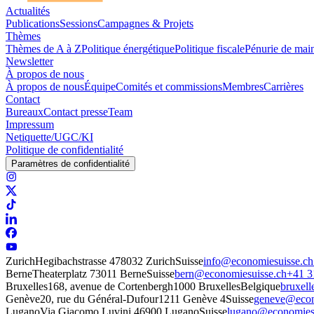
Actualités
Publications
Sessions
Campagnes & Projets
Thèmes
Thèmes de A à Z
Politique énergétique
Politique fiscale
Pénurie de mai
Newsletter
À propos de nous
À propos de nous
Équipe
Comités et commissions
Membres
Carrières
Contact
Bureaux
Contact presse
Team
Impressum
Netiquette/UGC/KI
Politique de confidentialité
Paramètres de confidentialité
Zurich
Hegibachstrasse 47
8032 Zurich
Suisse
info@economiesuisse.ch
Berne
Theaterplatz 7
3011 Berne
Suisse
bern@economiesuisse.ch
+41 3
Bruxelles
168, avenue de Cortenbergh
1000 Bruxelles
Belgique
bruxel
Genève
20, rue du Général-Dufour
1211 Genève 4
Suisse
geneve@econ
Lugano
Via Giacomo Luvini 4
6900 Lugano
Suisse
lugano@economiesu