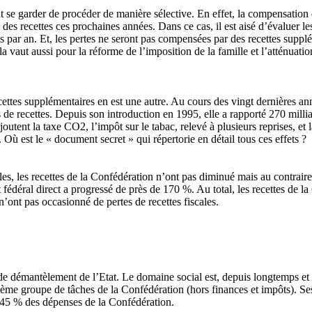
faut se garder de procéder de manière sélective. En effet, la compensatio
 des recettes ces prochaines années. Dans ce cas, il est aisé d’évaluer 
s par an. Et, les pertes ne seront pas compensées par des recettes suppl
a vaut aussi pour la réforme de l’imposition de la famille et l’atténuati
recettes supplémentaires en est une autre. Au cours des vingt dernières a
 de recettes. Depuis son introduction en 1995, elle a rapporté 270 milli
ajoutent la taxe CO2, l’impôt sur le tabac, relevé à plusieurs reprises, e
Où est le « document secret » qui répertorie en détail tous ces effets ?
ales, les recettes de la Confédération n’ont pas diminué mais au contrai
fédéral direct a progressé de près de 170 %. Au total, les recettes de l
n’ont pas occasionné de pertes de recettes fiscales.
de démantèlement de l’Etat. Le domaine social est, depuis longtemps et d
xième groupe de tâches de la Confédération (hors finances et impôts). Se
 45 % des dépenses de la Confédération.