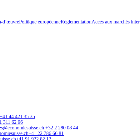
n-d’œuvre
Politique européenne
Réglementation
Accès aux marchés inte
+41 44 421 35 35
1 311 62 96
les@economiesuisse.ch
+32 2 280 08 44
omiesuisse.ch
+41 22 786 66 81
isse.ch
+41 91 922 82 12