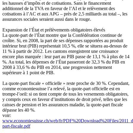
les hausses d’impôts et de cotisations. Sans le financement
additionnel de la TVA en faveur de l’AI et le relèvement des
cotisations à l’AC et aux APG – près de 2,5 milliards au total –, les
assurances sociales seraient aussi dans le rouge.
Expansion de l’État et prélèvements obligatoires élevés
La quote-part de l’État montre que la Confédération continue de
croître. Si, en 2008, la part de ses dépenses rapportées au produit
intérieur brut (PIB) représentait 10,5 %, elle se situera au-dessus de
11 % à partir de 2012. Les cantons enregistrent une croissance
encore plus marquée : leur part au PIB passe de 13,1 % à plus de 14
%. Au total, les dépenses de l’État passeront de 32,3 % du PIB en
2008 à 33,6 % du PIB en 2014, une progression nettement
supérieure à 1 point de PIB.
La quote-part fiscale « officielle » reste proche de 30 %. Cependant,
comme economiesuisse l’a relevé, la quote-part officielle est en
trompe-l’oeil: si on tient compte de tous les versements obligatoires,
y compris ceux en faveur d’institutions de droit privé, telles que les
caisses de pension et les assurances maladie, la quote-part fiscale
dépasse les 40 %.
voir:
www.economiesuisse.ch/web/fr/PDF%20Download%20Files/2011_d
part-fiscale.pdf