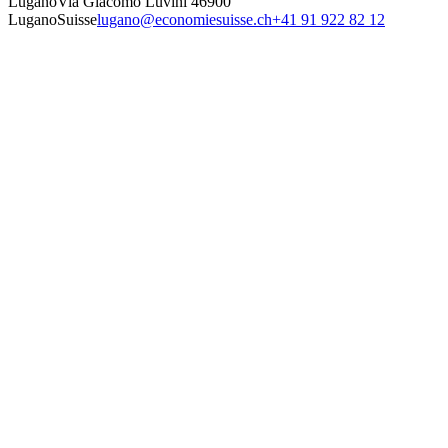
Lugano
Via Giacomo Luvini 4
6900
Lugano
Suisse
lugano@economiesuisse.ch
+41 91 922 82 12