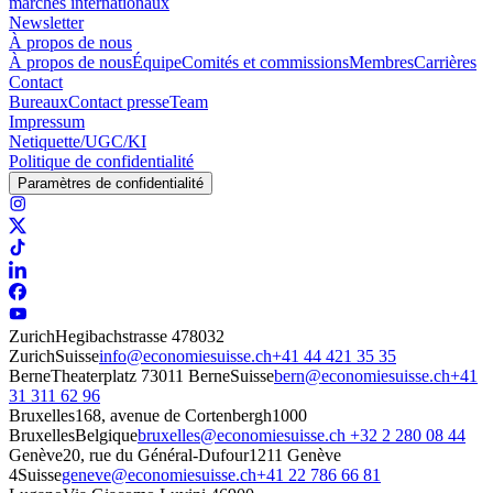
marchés internationaux
Newsletter
À propos de nous
À propos de nous
Équipe
Comités et commissions
Membres
Carrières
Contact
Bureaux
Contact presse
Team
Impressum
Netiquette/UGC/KI
Politique de confidentialité
Paramètres de confidentialité
Zurich
Hegibachstrasse 47
8032
Zurich
Suisse
info@economiesuisse.ch
+41 44 421 35 35
Berne
Theaterplatz 7
3011 Berne
Suisse
bern@economiesuisse.ch
+41
31 311 62 96
Bruxelles
168, avenue de Cortenbergh
1000
Bruxelles
Belgique
bruxelles@economiesuisse.ch
+32 2 280 08 44
Genève
20, rue du Général-Dufour
1211 Genève
4
Suisse
geneve@economiesuisse.ch
+41 22 786 66 81