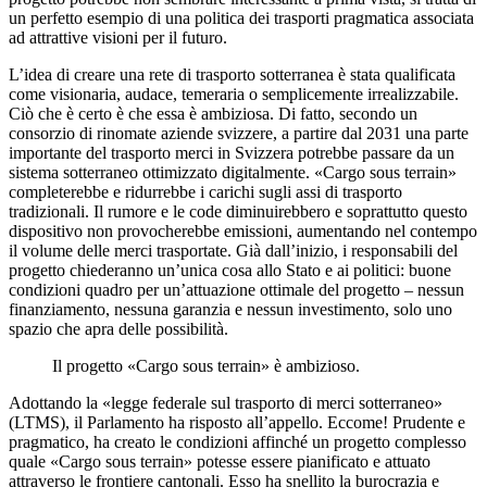
un perfetto esempio di una politica dei trasporti pragmatica associata
ad attrattive visioni per il futuro.
L’idea di creare una rete di trasporto sotterranea è stata qualificata
come visionaria, audace, temeraria o semplicemente irrealizzabile.
Ciò che è certo è che essa è ambiziosa. Di fatto, secondo un
consorzio di rinomate aziende svizzere, a partire dal 2031 una parte
importante del trasporto merci in Svizzera potrebbe passare da un
sistema sotterraneo ottimizzato digitalmente. «Cargo sous terrain»
completerebbe e ridurrebbe i carichi sugli assi di trasporto
tradizionali. Il rumore e le code diminuirebbero e soprattutto questo
dispositivo non provocherebbe emissioni, aumentando nel contempo
il volume delle merci trasportate. Già dall’inizio, i responsabili del
progetto chiederanno un’unica cosa allo Stato e ai politici: buone
condizioni quadro per un’attuazione ottimale del progetto – nessun
finanziamento, nessuna garanzia e nessun investimento, solo uno
spazio che apra delle possibilità.
Il progetto «Cargo sous terrain» è ambizioso.
Adottando la «legge federale sul trasporto di merci sotterraneo»
(LTMS), il Parlamento ha risposto all’appello. Eccome! Prudente e
pragmatico, ha creato le condizioni affinché un progetto complesso
quale «Cargo sous terrain» potesse essere pianificato e attuato
attraverso le frontiere cantonali. Esso ha snellito la burocrazia e