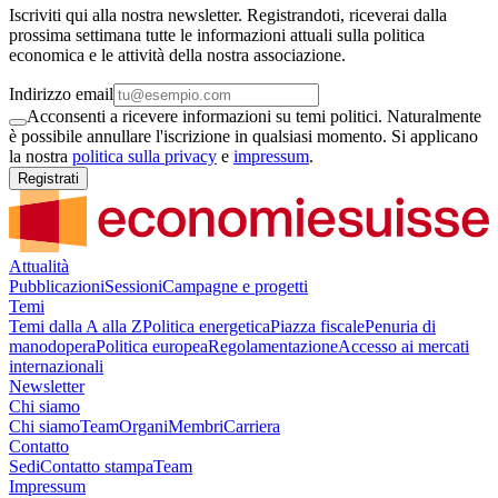
Iscriviti qui alla nostra newsletter. Registrandoti, riceverai dalla
prossima settimana tutte le informazioni attuali sulla politica
economica e le attività della nostra associazione.
Indirizzo email
Acconsenti a ricevere informazioni su temi politici. Naturalmente
è possibile annullare l'iscrizione in qualsiasi momento. Si applicano
la nostra
politica sulla privacy
e
impressum
.
Registrati
Attualità
Pubblicazioni
Sessioni
Campagne e progetti
Temi
Temi dalla A alla Z
Politica energetica
Piazza fiscale
Penuria di
manodopera
Politica europea
Regolamentazione
Accesso ai mercati
internazionali
Newsletter
Chi siamo
Chi siamo
Team
Organi
Membri
Carriera
Contatto
Sedi
Contatto stampa
Team
Impressum