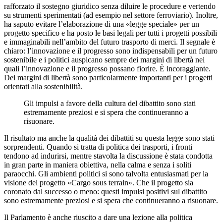
rafforzato il sostegno giuridico senza diluire le procedure e vertendo
su strumenti sperimentati (ad esempio nel settore ferroviario). Inoltre,
ha saputo evitare l’elaborazione di una «legge speciale» per un
progetto specifico e ha posto le basi legali per tutti i progetti possibili
e immaginabili nell’ambito del futuro trasporto di merci. Il segnale è
chiaro: l’innovazione e il progresso sono indispensabili per un futuro
sostenibile e i politici auspicano sempre dei margini di libertà nei
quali l’innovazione e il progresso possano fiorire. È incoraggiante.
Dei margini di libertà sono particolarmente importanti per i progetti
orientati alla sostenibilità.
Gli impulsi a favore della cultura del dibattito sono stati
estremamente preziosi e si spera che continueranno a
risuonare.
Il risultato ma anche la qualità dei dibattiti su questa legge sono stati
sorprendenti. Quando si tratta di politica dei trasporti, i fronti
tendono ad indurirsi, mentre stavolta la discussione è stata condotta
in gran parte in maniera obiettiva, nella calma e senza i soliti
paraocchi. Gli ambienti politici si sono talvolta entusiasmati per la
visione del progetto «Cargo sous terrain». Che il progetto sia
coronato dal successo o meno: questi impulsi positivi sul dibattito
sono estremamente preziosi e si spera che continueranno a risuonare.
Il Parlamento è anche riuscito a dare una lezione alla politica