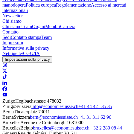
manodopera
Politica europea
Regolamentazione
Accesso ai mercati
internazionali
Newsletter
Chi siamo
Chi siamo
Team
Organi
Membri
Carriera
Contatto
Sedi
Contatto stampa
Team
Impressum
Informativa sulla privacy
Netiquette/CGU/IA
Impostazioni sulla privacy
Zurigo
Hegibachstrasse 47
8032
Zurigo
Svizzera
info@economiesuisse.ch
+41 44 421 35 35
Berna
Theaterplatz 7
3011
Berna
Svizzera
bern@economiesuisse.ch
+41 31 311 62 96
Bruxelles
Avenue de Cortenbergh 168
1000
Bruxelles
Belgio
bruxelles@economiesuisse.ch
+32 2 280 08 44
Ginevra
Rue du Général-Dufour 20
1211