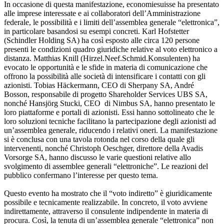
In occasione di questa manifestazione, economiesuisse ha presentato
alle imprese interessate e ai collaboratori dell’Amministrazione
federale, le possibilità e i limiti dell’assemblea generale “elettronica”,
in particolare basandosi su esempi concreti. Karl Hofstetter
(Schindler Holding SA) ha così esposto alle circa 120 persone
presenti le condizioni quadro giuridiche relative al voto elettronico a
distanza. Matthias Knill (Hirzel.Neef.Schmid.Konsulenten) ha
evocato le opportunità e le sfide in materia di comunicazione che
offrono la possibilità alle società di intensificare i contatti con gli
azionisti. Tobias Häckermann, CEO di Sherpany SA, André
Bosson, responsabile di progetto Shareholder Services UBS SA,
nonché Hansjörg Stucki, CEO di Nimbus SA, hanno presentato le
loro piattaforme e portali di azionisti. Essi hanno sottolineato che le
loro soluzioni tecniche facilitano la partecipazione degli azionisti ad
un’assemblea generale, riducendo i relativi oneri. La manifestazione
si è conclusa con una tavola rotonda nel corso della quale gli
intervenenti, nonché Christoph Oeschger, direttore della Avadis
Vorsorge SA, hanno discusso le varie questioni relative allo
svolgimento di assemblee generali “elettroniche”. Le reazioni del
pubblico confermano l’interesse per questo tema.
Questo evento ha mostrato che il “voto indiretto” è giuridicamente
possibile e tecnicamente realizzabile. In concreto, il voto avviene
indirettamente, attraverso il consulente indipendente in materia di
procura. Così, la tenuta di un’assemblea generale “elettronica” non