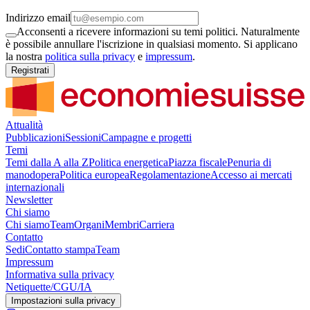
Indirizzo email
Acconsenti a ricevere informazioni su temi politici. Naturalmente
è possibile annullare l'iscrizione in qualsiasi momento. Si applicano
la nostra
politica sulla privacy
e
impressum
.
Registrati
Attualità
Pubblicazioni
Sessioni
Campagne e progetti
Temi
Temi dalla A alla Z
Politica energetica
Piazza fiscale
Penuria di
manodopera
Politica europea
Regolamentazione
Accesso ai mercati
internazionali
Newsletter
Chi siamo
Chi siamo
Team
Organi
Membri
Carriera
Contatto
Sedi
Contatto stampa
Team
Impressum
Informativa sulla privacy
Netiquette/CGU/IA
Impostazioni sulla privacy