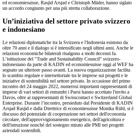
ed economiesuisse, Rasjid Arsjad e Christoph Mäder, hanno siglato
un accordo congiunto per una più stretta collaborazione.
Un’iniziativa del settore privato svizzero
e indonesiano
Le relazioni diplomatiche tra la Svizzera e l'Indonesia esistono da
oltre 70 anni e il dialogo si è intensificato negli ultimi anni. Anche le
relazioni economiche bilaterali risalgono a molti decenni fa.
L’istituzione del "Trade and Sustainability Council" svizzero-
indonesiano da parte di KADIN ed economiesuisse oggi al WEF ha
segnato un ulteriore passo avanti. La nuova organizzazione facilita
lo scambio regolare e intersettoriale tra le imprese sui progetti e le
iniziative di sostenibilità nel settore privato. In occasione del primo
incontro del 24 maggio 2022, numerosi importanti rappresentanti di
imprese di vari settori di entrambi i Paesi hanno accettato l'invito a
Davos, oltre ai rappresentanti di Swisscontact e Switzerland Global
Enterprise. Durante l’incontro, presieduto dal Presidente di KADIN
Arsjad Rasjid e dalla Direttrice di economiesuisse Monika Rühl, si è
discusso del potenziale di cooperazione nei settori dell'economia
circolare, dell'approvvigionamento energetico, dell'agricoltura e
dell'istruzione nonché del sostegno mirato alle PMI nei progetti
aziendali sostenibili.