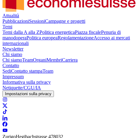
Attualità
Pubblicazioni
Sessioni
Campagne e progetti
Temi
Temi dalla A alla Z
Politica energetica
Piazza fiscale
Penuria di
manodopera
Politica europea
Regolamentazione
Accesso ai mercati
internazionali
Newsletter
Chi siamo
Chi siamo
Team
Organi
Membri
Carriera
Contatto
Sedi
Contatto stampa
Team
Impressum
Informativa sulla privacy
Netiquette/CGU/IA
Impostazioni sulla privacy
Zurigo
Hegibachstrasse 47
8032