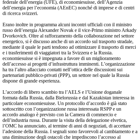
federale dell’energia (UFE), di economiesuisse, dell’Agenzia
dell’energia per l’economia (AEnEC) nonché di imprese e di centri
di ricerca svizzeri.
Erano inoltre in programma alcuni incontri ufficiali con il ministro
russo dell’energia Alexander Novak e il vice-Primo ministro Arkady
Dvorkovich. Oltre al rafforzamento della collaborazione nel settore
energetico, si è discusso anche di un accordo sul trasporto stradale,
mediante il quale le parti tendono ad ottimizzare il trasporto di merci
e i trasferimenti di viaggiatori tra la Svizzera e la Russia.
economiesuisse si è impegnata a favore di un miglioramento
dell’accesso ai progetti d’infrastruttura imminenti. L’organizzazione
ha tra l’altro allacciato contatti nell’ottica delle discussioni sui
partenariati pubblico-privati (PPP), un settore nel quale la Russia
dispone di grande esperienza.
L’accordo di libero scambio tra l’AELS e l’Unione doganale
formata dalla Russia, dalla Bielorussia e dal Kazakistan interessa in
particolare economiesuisse. Un protocollo d’accordo è già stato
sottoscritto con l’organizzazione russa interessata RSPP e un
accordo analogo è previsto con la Camera di commercio e
dell’industria russa. Durante la visita della delegazione elvetica,
l’OMC ha annunciato, al termine di anni di negoziati, di accettare
l’adesione della Russia. I segnali sono favorevoli al cambiamento e a
una diminuzione degli ostacoli che impediscono l’accesso al