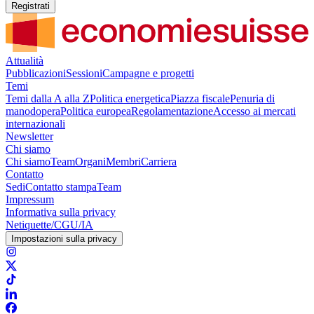
Registrati
Attualità
Pubblicazioni
Sessioni
Campagne e progetti
Temi
Temi dalla A alla Z
Politica energetica
Piazza fiscale
Penuria di
manodopera
Politica europea
Regolamentazione
Accesso ai mercati
internazionali
Newsletter
Chi siamo
Chi siamo
Team
Organi
Membri
Carriera
Contatto
Sedi
Contatto stampa
Team
Impressum
Informativa sulla privacy
Netiquette/CGU/IA
Impostazioni sulla privacy