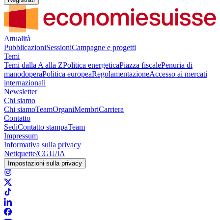
Attualità
Pubblicazioni
Sessioni
Campagne e progetti
Temi
Temi dalla A alla Z
Politica energetica
Piazza fiscale
Penuria di
manodopera
Politica europea
Regolamentazione
Accesso ai mercati
internazionali
Newsletter
Chi siamo
Chi siamo
Team
Organi
Membri
Carriera
Contatto
Sedi
Contatto stampa
Team
Impressum
Informativa sulla privacy
Netiquette/CGU/IA
Impostazioni sulla privacy