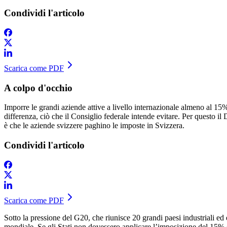
Condividi l'articolo
Scarica come PDF
A colpo d'occhio
Imporre le grandi aziende attive a livello internazionale almeno al 15%
differenza, ciò che il Consiglio federale intende evitare. Per questo i
è che le aziende svizzere paghino le imposte in Svizzera.
Condividi l'articolo
Scarica come PDF
Sotto la pressione del G20, che riunisce 20 grandi paesi industriali e
mondiale. Se gli Stati non dovessero applicare l’imposizione del 15% en