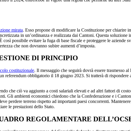
zione mirata
. Esso propone di modificare la Costituzione per chiarire imp
ncretizzata in un’ordinanza e realizzata dai Cantoni. Questa soluzione int
È così possibile evitare la fuga di base fiscale e proteggere le aziende s
 certezza che non dovranno subire aumenti d’imposta.
STIONE DI PRINCIPIO
colo costituzionale
. Il messaggio che seguirà dovrà essere trasmesso al
 un referendum obbligatorio il 18 giugno 2023. Si tratterà di risponder
do che ciò va aggiunto a costi salariali elevati e ad altri fattori di cos
ti. Gli ambienti economici chiedono che la Confederazione e i Cantoni 
ve perdere terreno rispetto ad importanti paesi concorrenti. Mantenere 
iare le prestazioni dello Stato.
QUADRO REGOLAMENTARE DELL’OCS