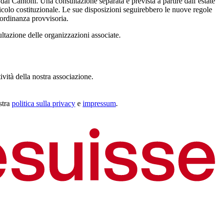
dai Cantoni. Una consultazione separata è prevista a partire dall’estate
icolo costituzionale. Le sue disposizioni seguirebbero le nuove regole
’ordinanza provvisoria.
ultazione delle organizzazioni associate.
tività della nostra associazione.
stra
politica sulla privacy
e
impressum
.