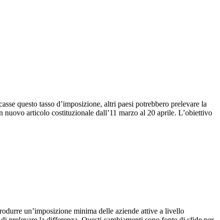
casse questo tasso d’imposizione, altri paesi potrebbero prelevare la
n nuovo articolo costituzionale dall’11 marzo al 20 aprile. L’obiettivo
rodurre un’imposizione minima delle aziende attive a livello
 di prelevare la differenza. Questi cambiamenti sono fonte di sfide per