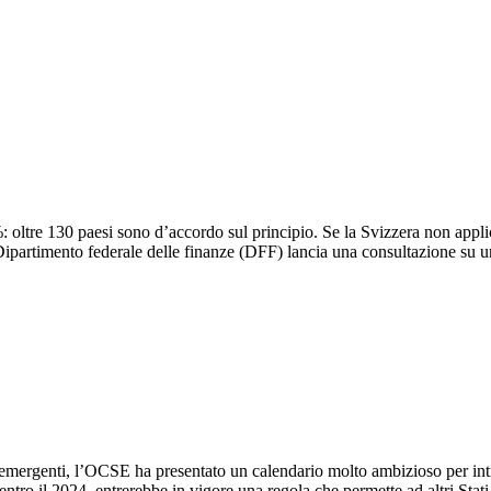
: oltre 130 paesi sono d’accordo sul principio. Se la Svizzera non appli
l Dipartimento federale delle finanze (DFF) lancia una consultazione su u
d emergenti, l’OCSE ha presentato un calendario molto ambizioso per int
tro il 2024, entrerebbe in vigore una regola che permette ad altri Stati