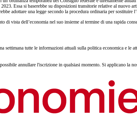
in un’ordinanza temporanea del Consiglio federale e direttamente attuati 
2023. Essa si baserebbe su disposizioni transitorie relative al nuovo art
rebbe adottare una legge secondo la procedura ordinaria per sostituire l
nto di vista dell’economia nel suo insieme al termine di una rapida cons
ima settimana tutte le informazioni attuali sulla politica economica e le at
possibile annullare l'iscrizione in qualsiasi momento. Si applicano la no