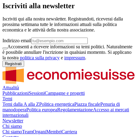
Iscriviti alla newsletter
Iscriviti qui alla nostra newsletter. Registrandoti, riceverai dalla
prossima settimana tutte le informazioni attuali sulla politica
economica e le attività della nostra associazione.
Indirizzo email
Acconsenti a ricevere informazioni su temi politici. Naturalmente
è possibile annullare l'iscrizione in qualsiasi momento. Si applicano
la nostra
politica sulla privacy
e
impressum
.
Registrati
Attualità
Pubblicazioni
Sessioni
Campagne e progetti
Temi
Temi dalla A alla Z
Politica energetica
Piazza fiscale
Penuria di
manodopera
Politica europea
Regolamentazione
Accesso ai mercati
internazionali
Newsletter
Chi siamo
Chi siamo
Team
Organi
Membri
Carriera