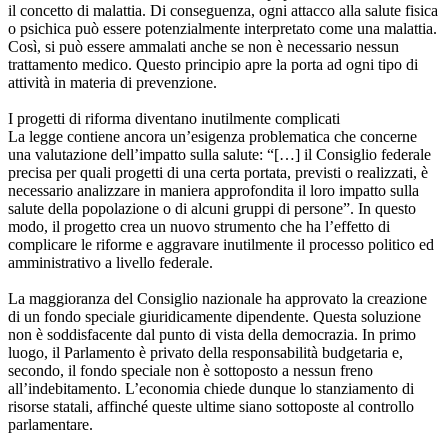
il concetto di malattia. Di conseguenza, ogni attacco alla salute fisica
o psichica può essere potenzialmente interpretato come una malattia.
Così, si può essere ammalati anche se non è necessario nessun
trattamento medico. Questo principio apre la porta ad ogni tipo di
attività in materia di prevenzione.
I progetti di riforma diventano inutilmente complicati
La legge contiene ancora un’esigenza problematica che concerne
una valutazione dell’impatto sulla salute: “[…] il Consiglio federale
precisa per quali progetti di una certa portata, previsti o realizzati, è
necessario analizzare in maniera approfondita il loro impatto sulla
salute della popolazione o di alcuni gruppi di persone”. In questo
modo, il progetto crea un nuovo strumento che ha l’effetto di
complicare le riforme e aggravare inutilmente il processo politico ed
amministrativo a livello federale.
La maggioranza del Consiglio nazionale ha approvato la creazione
di un fondo speciale giuridicamente dipendente. Questa soluzione
non è soddisfacente dal punto di vista della democrazia. In primo
luogo, il Parlamento è privato della responsabilità budgetaria e,
secondo, il fondo speciale non è sottoposto a nessun freno
all’indebitamento. L’economia chiede dunque lo stanziamento di
risorse statali, affinché queste ultime siano sottoposte al controllo
parlamentare.