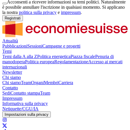
Acconsenti a ricevere informazioni su temi politici. Naturalmente
è possibile annullare l'iscrizione in qualsiasi momento. Si applicano
la nostra
politica sulla privacy
e
impressum
.
Registrati
Attualità
Pubblicazioni
Sessioni
Campagne e progetti
Temi
Temi dalla A alla Z
Politica energetica
Piazza fiscale
Penuria di
manodopera
Politica europea
Regolamentazione
Accesso ai mercati
internazionali
Newsletter
Chi siamo
Chi siamo
Team
Organi
Membri
Carriera
Contatto
Sedi
Contatto stampa
Team
Impressum
Informativa sulla privacy
Netiquette/CGU/IA
Impostazioni sulla privacy