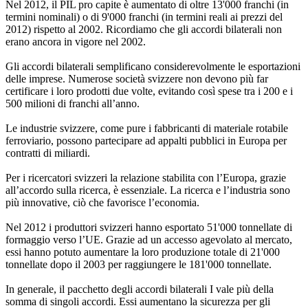
Nel 2012, il PIL pro capite è aumentato di oltre 13'000 franchi (in
termini nominali) o di 9'000 franchi (in termini reali ai prezzi del
2012) rispetto al 2002. Ricordiamo che gli accordi bilaterali non
erano ancora in vigore nel 2002.
Gli accordi bilaterali semplificano considerevolmente le esportazioni
delle imprese. Numerose società svizzere non devono più far
certificare i loro prodotti due volte, evitando così spese tra i 200 e i
500 milioni di franchi all’anno.
Le industrie svizzere, come pure i fabbricanti di materiale rotabile
ferroviario, possono partecipare ad appalti pubblici in Europa per
contratti di miliardi.
Per i ricercatori svizzeri la relazione stabilita con l’Europa, grazie
all’accordo sulla ricerca, è essenziale. La ricerca e l’industria sono
più innovative, ciò che favorisce l’economia.
Nel 2012 i produttori svizzeri hanno esportato 51'000 tonnellate di
formaggio verso l’UE. Grazie ad un accesso agevolato al mercato,
essi hanno potuto aumentare la loro produzione totale di 21'000
tonnellate dopo il 2003 per raggiungere le 181'000 tonnellate.
In generale, il pacchetto degli accordi bilaterali I vale più della
somma di singoli accordi. Essi aumentano la sicurezza per gli