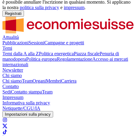
è possibile annullare l'iscrizione in qualsiasi momento. Si applicano
la nostra
politica sulla privacy
e
impressum
.
Registrati
Attualità
Pubblicazioni
Sessioni
Campagne e progetti
Temi
Temi dalla A alla Z
Politica energetica
Piazza fiscale
Penuria di
manodopera
Politica europea
Regolamentazione
Accesso ai mercati
internazionali
Newsletter
Chi siamo
Chi siamo
Team
Organi
Membri
Carriera
Contatto
Sedi
Contatto stampa
Team
Impressum
Informativa sulla privacy
Netiquette/CGU/IA
Impostazioni sulla privacy