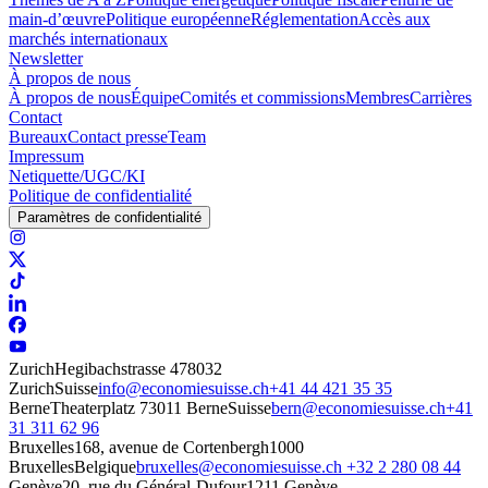
main-d’œuvre
Politique européenne
Réglementation
Accès aux
marchés internationaux
Newsletter
À propos de nous
À propos de nous
Équipe
Comités et commissions
Membres
Carrières
Contact
Bureaux
Contact presse
Team
Impressum
Netiquette/UGC/KI
Politique de confidentialité
Paramètres de confidentialité
Zurich
Hegibachstrasse 47
8032
Zurich
Suisse
info@economiesuisse.ch
+41 44 421 35 35
Berne
Theaterplatz 7
3011 Berne
Suisse
bern@economiesuisse.ch
+41
31 311 62 96
Bruxelles
168, avenue de Cortenbergh
1000
Bruxelles
Belgique
bruxelles@economiesuisse.ch
+32 2 280 08 44
Genève
20, rue du Général-Dufour
1211 Genève