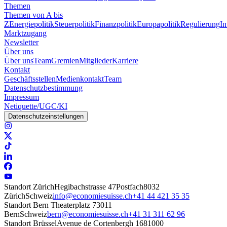
Themen
Themen von A bis
Z
Energiepolitik
Steuerpolitik
Finanzpolitik
Europapolitik
Regulierung
In
Marktzugang
Newsletter
Über uns
Über uns
Team
Gremien
Mitglieder
Karriere
Kontakt
Geschäftsstellen
Medienkontakt
Team
Datenschutzbestimmung
Impressum
Netiquette/UGC/KI
Datenschutzeinstellungen
Standort Zürich
Hegibachstrasse 47
Postfach
8032
Zürich
Schweiz
info@economiesuisse.ch
+41 44 421 35 35
Standort Bern
Theaterplatz 7
3011
Bern
Schweiz
bern@economiesuisse.ch
+41 31 311 62 96
Standort Brüssel
Avenue de Cortenbergh 168
1000