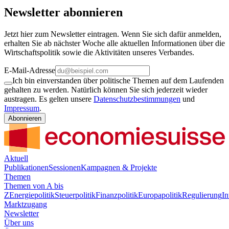
Newsletter abonnieren
Jetzt hier zum Newsletter eintragen. Wenn Sie sich dafür anmelden,
erhalten Sie ab nächster Woche alle aktuellen Informationen über die
Wirtschaftspolitik sowie die Aktivitäten unseres Verbandes.
E-Mail-Adresse
Ich bin einverstanden über politische Themen auf dem Laufenden
gehalten zu werden. Natürlich können Sie sich jederzeit wieder
austragen. Es gelten unsere
Datenschutzbestimmungen
und
Impressum
.
Abonnieren
Aktuell
Publikationen
Sessionen
Kampagnen & Projekte
Themen
Themen von A bis
Z
Energiepolitik
Steuerpolitik
Finanzpolitik
Europapolitik
Regulierung
In
Marktzugang
Newsletter
Über uns