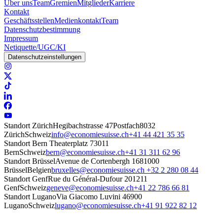
Über uns
Team
Gremien
Mitglieder
Karriere
Kontakt
Geschäftsstellen
Medienkontakt
Team
Datenschutzbestimmung
Impressum
Netiquette/UGC/KI
Datenschutzeinstellungen
Standort Zürich
Hegibachstrasse 47
Postfach
8032
Zürich
Schweiz
info@economiesuisse.ch
+41 44 421 35 35
Standort Bern
Theaterplatz 7
3011
Bern
Schweiz
bern@economiesuisse.ch
+41 31 311 62 96
Standort Brüssel
Avenue de Cortenbergh 168
1000
Brüssel
Belgien
bruxelles@economiesuisse.ch
+32 2 280 08 44
Standort Genf
Rue du Général-Dufour 20
1211
Genf
Schweiz
geneve@economiesuisse.ch
+41 22 786 66 81
Standort Lugano
Via Giacomo Luvini 4
6900
Lugano
Schweiz
lugano@economiesuisse.ch
+41 91 922 82 12