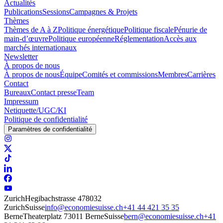
Actualités
Publications
Sessions
Campagnes & Projets
Thèmes
Thèmes de A à Z
Politique énergétique
Politique fiscale
Pénurie de
main-d’œuvre
Politique européenne
Réglementation
Accès aux
marchés internationaux
Newsletter
À propos de nous
À propos de nous
Équipe
Comités et commissions
Membres
Carrières
Contact
Bureaux
Contact presse
Team
Impressum
Netiquette/UGC/KI
Politique de confidentialité
Paramètres de confidentialité
Zurich
Hegibachstrasse 47
8032
Zurich
Suisse
info@economiesuisse.ch
+41 44 421 35 35
Berne
Theaterplatz 7
3011 Berne
Suisse
bern@economiesuisse.ch
+41