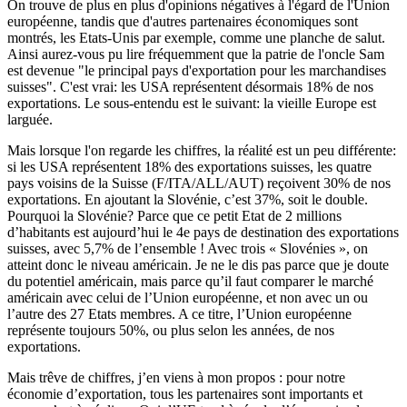
On trouve de plus en plus d'opinions négatives à l'égard de l'Union
européenne, tandis que d'autres partenaires économiques sont
montrés, les Etats-Unis par exemple, comme une planche de salut.
Ainsi aurez-vous pu lire fréquemment que la patrie de l'oncle Sam
est devenue "le principal pays d'exportation pour les marchandises
suisses". C'est vrai: les USA représentent désormais 18% de nos
exportations. Le sous-entendu est le suivant: la vieille Europe est
larguée.
Mais lorsque l'on regarde les chiffres, la réalité est un peu différente:
si les USA représentent 18% des exportations suisses, les quatre
pays voisins de la Suisse (F/ITA/ALL/AUT) reçoivent 30% de nos
exportations. En ajoutant la Slovénie, c’est 37%, soit le double.
Pourquoi la Slovénie? Parce que ce petit Etat de 2 millions
d’habitants est aujourd’hui le 4e pays de destination des exportations
suisses, avec 5,7% de l’ensemble ! Avec trois « Slovénies », on
atteint donc le niveau américain. Je ne le dis pas parce que je doute
du potentiel américain, mais parce qu’il faut comparer le marché
américain avec celui de l’Union européenne, et non avec un ou
l’autre des 27 Etats membres. A ce titre, l’Union européenne
représente toujours 50%, ou plus selon les années, de nos
exportations.
Mais trêve de chiffres, j’en viens à mon propos : pour notre
économie d’exportation, tous les partenaires sont importants et