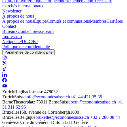
main-d’œuvre
Politique européenne
Réglementation
Accès aux
marchés internationaux
Newsletter
À propos de nous
À propos de nous
Équipe
Comités et commissions
Membres
Carrières
Contact
Bureaux
Contact presse
Team
Impressum
Netiquette/UGC/KI
Politique de confidentialité
Paramètres de confidentialité
Zurich
Hegibachstrasse 47
8032
Zurich
Suisse
info@economiesuisse.ch
+41 44 421 35 35
Berne
Theaterplatz 7
3011 Berne
Suisse
bern@economiesuisse.ch
+41
31 311 62 96
Bruxelles
168, avenue de Cortenbergh
1000
Bruxelles
Belgique
bruxelles@economiesuisse.ch
+32 2 280 08 44
Genève
20, rue du Général-Dufour
1211 Genève