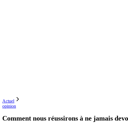
«
Ainsi nous ne devrons jamais appliquer la clause d
Actuel
opinion
Comment nous réussirons à ne jamais devoi