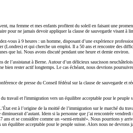
vent, ma femme et mes enfants profitent du soleil en faisant une promen
aire pour ne jamais devoir appliquer la clause de sauvegarde visant à l
endez-vous à 9 heures : un homme, disposant d’une expérience professio
er (Londres) et qui cherche un emploi. Il a 50 ans et rencontre des diffic
 jeunes que lui. Nous avons discuté pendant une heure et demie environ.
 de l’assistanat à Berne. Autour d’un délicieux saucisson neuchâtelois. 
gine bien rester actif longtemps. Le cas échéant, nous devrions poursuivr
onférence de presse du Conseil fédéral sur la clause de sauvegarde et 
u travail et l'immigration vers un équilibre acceptable pour le peuple s
 L’État est à l’origine de la moitié de l’immigration sur le marché du trav
iminuerait d’autant. Idem si la personne que j’ai rencontrée vendredi m
7 ans et se considère comme un «semi-retraité». Nous pourrions y arriver
s un équilibre acceptable pour le peuple suisse. Alors nous ne devrons 