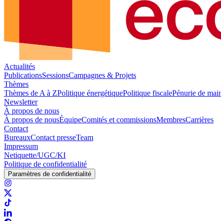
Actualités
Publications
Sessions
Campagnes & Projets
Thèmes
Thèmes de A à Z
Politique énergétique
Politique fiscale
Pénurie de mai
Newsletter
À propos de nous
À propos de nous
Équipe
Comités et commissions
Membres
Carrières
Contact
Bureaux
Contact presse
Team
Impressum
Netiquette/UGC/KI
Politique de confidentialité
Paramètres de confidentialité