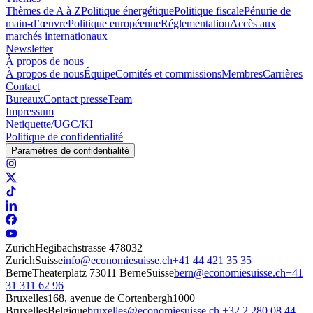
Thèmes de A à Z
Politique énergétique
Politique fiscale
Pénurie de
main-d’œuvre
Politique européenne
Réglementation
Accès aux
marchés internationaux
Newsletter
À propos de nous
À propos de nous
Équipe
Comités et commissions
Membres
Carrières
Contact
Bureaux
Contact presse
Team
Impressum
Netiquette/UGC/KI
Politique de confidentialité
Paramètres de confidentialité
Zurich
Hegibachstrasse 47
8032
Zurich
Suisse
info@economiesuisse.ch
+41 44 421 35 35
Berne
Theaterplatz 7
3011 Berne
Suisse
bern@economiesuisse.ch
+41
31 311 62 96
Bruxelles
168, avenue de Cortenbergh
1000
Bruxelles
Belgique
bruxelles@economiesuisse.ch
+32 2 280 08 44