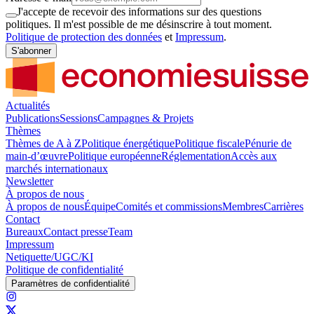
J'accepte de recevoir des informations sur des questions
politiques. Il m'est possible de me désinscrire à tout moment.
Politique de protection des données
et
Impressum
.
S'abonner
Actualités
Publications
Sessions
Campagnes & Projets
Thèmes
Thèmes de A à Z
Politique énergétique
Politique fiscale
Pénurie de
main-d’œuvre
Politique européenne
Réglementation
Accès aux
marchés internationaux
Newsletter
À propos de nous
À propos de nous
Équipe
Comités et commissions
Membres
Carrières
Contact
Bureaux
Contact presse
Team
Impressum
Netiquette/UGC/KI
Politique de confidentialité
Paramètres de confidentialité