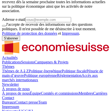
recevrez dès la semaine prochaine toutes les informations actuelles
sur la politique économique ainsi que les activités de notre
association.
Adresse e-mail
J'accepte de recevoir des informations sur des questions
politiques. Il m'est possible de me désinscrire à tout moment.
Politique de protection des données
et
Impressum
.
S'abonner
Actualités
Publications
Sessions
Campagnes & Projets
Thèmes
Thèmes de A à Z
Politique énergétique
Politique fiscale
Pénurie de
main-d’œuvre
Politique européenne
Réglementation
Accès aux
marchés internationaux
Newsletter
À propos de nous
À propos de nous
Équipe
Comités et commissions
Membres
Carrières
Contact
Bureaux
Contact presse
Team
Impressum