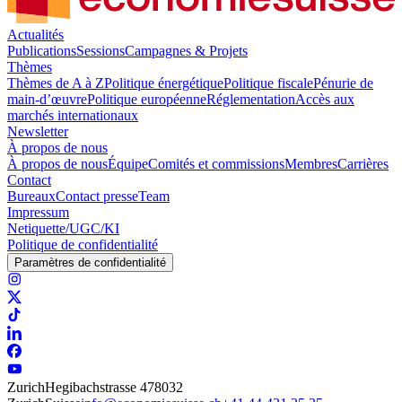
Actualités
Publications
Sessions
Campagnes & Projets
Thèmes
Thèmes de A à Z
Politique énergétique
Politique fiscale
Pénurie de
main-d’œuvre
Politique européenne
Réglementation
Accès aux
marchés internationaux
Newsletter
À propos de nous
À propos de nous
Équipe
Comités et commissions
Membres
Carrières
Contact
Bureaux
Contact presse
Team
Impressum
Netiquette/UGC/KI
Politique de confidentialité
Paramètres de confidentialité
Zurich
Hegibachstrasse 47
8032