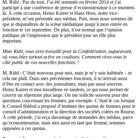
M. Rühl
: Pas du tout. J’ai été nommée en février 2014 et j’ai
participé à une conférence de presse d’economiesuisse à ce moment-
là. À cette occasion, Heinz Karrer et Hanz Hess, notre vice-
président, m’ont présentée aux médias. Puis, nous nous sommes dit
que je disparaîtrais de la scène médiatique jusqu’à mon entrée en
fonction le 1er septembre. De plus, il est normal que l’opinion
publique ait l’impression que le président joue un rôle plus
important.
Mme Rühl, vous avez travaillé pour la Confédération, auparavant,
où vous étiez surtout active en coulisses. Comment vivez-vous le
côté public de vos nouvelles fonctions ?
M. Rühl
: C’était nouveau pour moi, mais je m’y suis habituée – et
cela me plaît. Dans mes précédentes fonctions, il m’arrivait aussi
d’être en contact avec des journalistes, mais pas aussi souvent.
Heinz Karrer et moi travaillons en tandem, ce qui nous permet de
couvrir un répertoire plus large. On me sollicite souvent pour des
questions concernant les femmes, par exemple. C’était le cas lorsque
le Conseil fédéral a proposé d’instituer des quotas de femmes pour le
conseil d’administration et la direction des sociétés cotées en Bourse.
À cette période, j’ai reçu davantage de demandes des médias, parce
qu’economiesuisse, mais moi aussi en tant que femme, sommes
opposées à ces quotas.