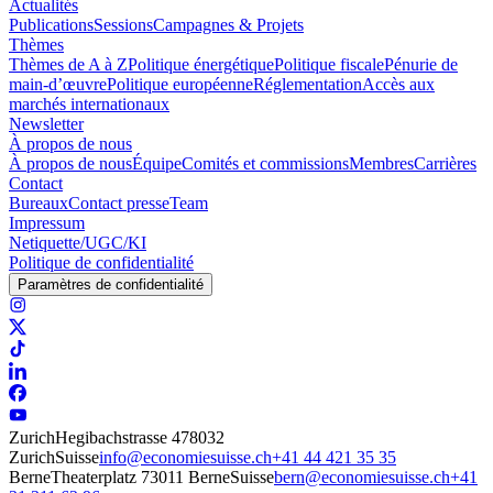
Actualités
Publications
Sessions
Campagnes & Projets
Thèmes
Thèmes de A à Z
Politique énergétique
Politique fiscale
Pénurie de
main-d’œuvre
Politique européenne
Réglementation
Accès aux
marchés internationaux
Newsletter
À propos de nous
À propos de nous
Équipe
Comités et commissions
Membres
Carrières
Contact
Bureaux
Contact presse
Team
Impressum
Netiquette/UGC/KI
Politique de confidentialité
Paramètres de confidentialité
Zurich
Hegibachstrasse 47
8032
Zurich
Suisse
info@economiesuisse.ch
+41 44 421 35 35
Berne
Theaterplatz 7
3011 Berne
Suisse
bern@economiesuisse.ch
+41