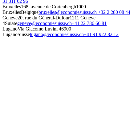
31 311 62 96
Bruxelles
168, avenue de Cortenbergh
1000
Bruxelles
Belgique
bruxelles@economiesuisse.ch
+32 2 280 08 44
Genève
20, rue du Général-Dufour
1211 Genève
4
Suisse
geneve@economiesuisse.ch
+41 22 786 66 81
Lugano
Via Giacomo Luvini 4
6900
Lugano
Suisse
lugano@economiesuisse.ch
+41 91 922 82 12