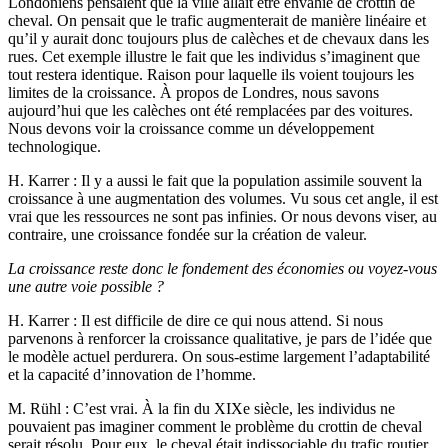
Londoniens pensaient que la ville allait être envahie de crottin de
cheval. On pensait que le trafic augmenterait de manière linéaire et
qu’il y aurait donc toujours plus de calèches et de chevaux dans les
rues. Cet exemple illustre le fait que les individus s’imaginent que
tout restera identique. Raison pour laquelle ils voient toujours les
limites de la croissance. À propos de Londres, nous savons
aujourd’hui que les calèches ont été remplacées par des voitures.
Nous devons voir la croissance comme un développement
technologique.
H. Karrer
: Il y a aussi le fait que la population assimile souvent la
croissance à une augmentation des volumes. Vu sous cet angle, il est
vrai que les ressources ne sont pas infinies. Or nous devons viser, au
contraire, une croissance fondée sur la création de valeur.
La croissance reste donc le fondement des économies ou voyez-vous
une autre voie possible ?
H. Karrer
: Il est difficile de dire ce qui nous attend. Si nous
parvenons à renforcer la croissance qualitative, je pars de l’idée que
le modèle actuel perdurera. On sous-estime largement l’adaptabilité
et la capacité d’innovation de l’homme.
M. Rühl
: C’est vrai. À la fin du XIXe siècle, les individus ne
pouvaient pas imaginer comment le problème du crottin de cheval
serait résolu. Pour eux, le cheval était indissociable du trafic routier.