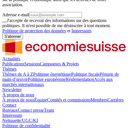
association.
Adresse e-mail
J'accepte de recevoir des informations sur des questions
politiques. Il m'est possible de me désinscrire à tout moment.
Politique de protection des données
et
Impressum
.
S'abonner
Actualités
Publications
Sessions
Campagnes & Projets
Thèmes
Thèmes de A à Z
Politique énergétique
Politique fiscale
Pénurie de
main-d’œuvre
Politique européenne
Réglementation
Accès aux
marchés internationaux
Newsletter
À propos de nous
À propos de nous
Équipe
Comités et commissions
Membres
Carrières
Contact
Bureaux
Contact presse
Team
Impressum
Netiquette/UGC/KI
Politique de confidentialité