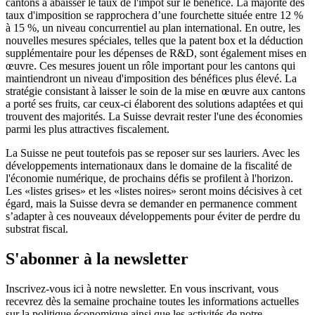
cantons à abaisser le taux de l'impôt sur le bénéfice. La majorité des
taux d'imposition se rapprochera d’une fourchette située entre 12 %
à 15 %, un niveau concurrentiel au plan international. En outre, les
nouvelles mesures spéciales, telles que la patent box et la déduction
supplémentaire pour les dépenses de R&D, sont également mises en
œuvre. Ces mesures jouent un rôle important pour les cantons qui
maintiendront un niveau d'imposition des bénéfices plus élevé. La
stratégie consistant à laisser le soin de la mise en œuvre aux cantons
a porté ses fruits, car ceux-ci élaborent des solutions adaptées et qui
trouvent des majorités. La Suisse devrait rester l'une des économies
parmi les plus attractives fiscalement.
La Suisse ne peut toutefois pas se reposer sur ses lauriers. Avec les
développements internationaux dans le domaine de la fiscalité de
l'économie numérique, de prochains défis se profilent à l'horizon.
Les «listes grises» et les «listes noires» seront moins décisives à cet
égard, mais la Suisse devra se demander en permanence comment
s’adapter à ces nouveaux développements pour éviter de perdre du
substrat fiscal.
S'abonner à la newsletter
Inscrivez-vous ici à notre newsletter. En vous inscrivant, vous
recevrez dès la semaine prochaine toutes les informations actuelles
sur la politique économique ainsi que les activités de notre