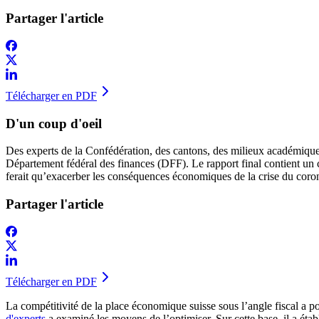
Partager l'article
Télécharger en PDF
D'un coup d'oeil
Des experts de la Confédération, des cantons, des milieux académique
Département fédéral des finances (DFF). Le rapport final contient un ca
ferait qu’exacerber les conséquences économiques de la crise du coron
Partager l'article
Télécharger en PDF
La compétitivité de la place économique suisse sous l’angle fiscal a po
d'experts
a examiné les moyens de l’optimiser. Sur cette base, il a établ