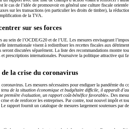
 le cas de l’idée de promouvoir en général une culture fiscale orientée
xes sur les transactions (en particulier les droits de timbre), la réductio
simplification de la TVA.
centrer sur ses forces
ours au sein de l’OCDE/G20 et de l’UE. Les mesures envisageant l’imposit
le internationale visent à redistribuer les recettes fiscales aux détrim
ons seront discutées séparément. La liste des recommandations montre tou
rescriptions internationales. Poursuivre la politique attractive qui fav
de la crise du coronavirus
 du coronavirus. Les mesures nécessaires pour endiguer la pandémie du 
enu de la situation économique et budgétaire difficile, il apparaît d’au
une première évaluation, un rapport coût-bénéfice favorable».
Des mesure
rise et de renforcer les entreprises. Par contre, tout nouvel impôt et t
. Le rapport fournit un catalogue de mesures largement soutenues par des 