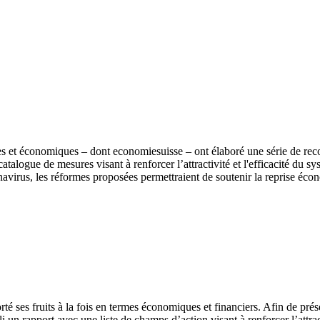
s et économiques – dont economiesuisse – ont élaboré une série de rec
talogue de mesures visant à renforcer l’attractivité et l'efficacité du s
avirus, les réformes proposées permettraient de soutenir la reprise éco
rté ses fruits à la fois en termes économiques et financiers. Afin de pré
i un rapport avec une liste de champs d’action visant à renforcer l’attrac