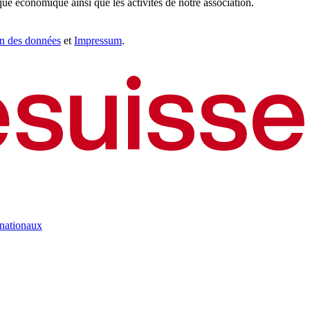
que économique ainsi que les activités de notre association.
on des données
et
Impressum
.
rnationaux