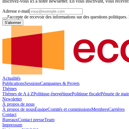
Inscrivez-vous ici à notre newsletter. En vous inscrivant, vous recevre
Adresse e-mail
J'accepte de recevoir des informations sur des questions politiques.
S'abonner
Actualités
Publications
Sessions
Campagnes & Projets
Thèmes
Thèmes de A à Z
Politique énergétique
Politique fiscale
Pénurie de mai
Newsletter
À propos de nous
À propos de nous
Équipe
Comités et commissions
Membres
Carrières
Contact
Bureaux
Contact presse
Team
Impressum