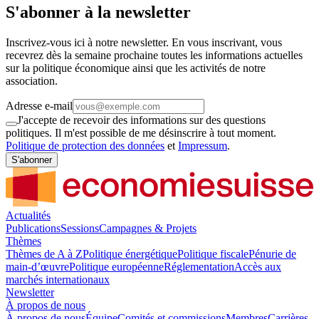
S'abonner à la newsletter
Inscrivez-vous ici à notre newsletter. En vous inscrivant, vous
recevrez dès la semaine prochaine toutes les informations actuelles
sur la politique économique ainsi que les activités de notre
association.
Adresse e-mail
J'accepte de recevoir des informations sur des questions
politiques. Il m'est possible de me désinscrire à tout moment.
Politique de protection des données
et
Impressum
.
S'abonner
Actualités
Publications
Sessions
Campagnes & Projets
Thèmes
Thèmes de A à Z
Politique énergétique
Politique fiscale
Pénurie de
main-d’œuvre
Politique européenne
Réglementation
Accès aux
marchés internationaux
Newsletter
À propos de nous
À propos de nous
Équipe
Comités et commissions
Membres
Carrières