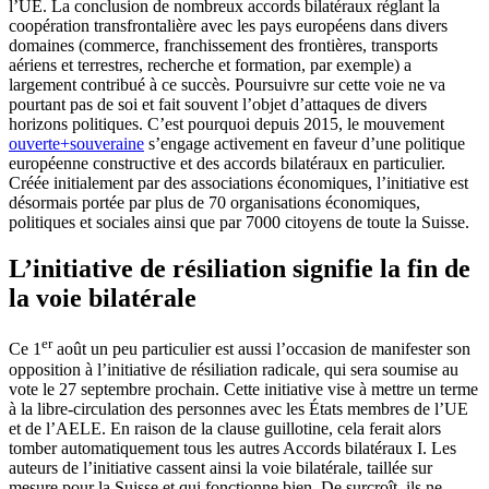
l’UE. La conclusion de nombreux accords bilatéraux réglant la
coopération transfrontalière avec les pays européens dans divers
domaines (commerce, franchissement des frontières, transports
aériens et terrestres, recherche et formation, par exemple) a
largement contribué à ce succès. Poursuivre sur cette voie ne va
pourtant pas de soi et fait souvent l’objet d’attaques de divers
horizons politiques. C’est pourquoi depuis 2015, le mouvement
ouverte+souveraine
s’engage activement en faveur d’une politique
européenne constructive et des accords bilatéraux en particulier.
Créée initialement par des associations économiques, l’initiative est
désormais portée par plus de 70 organisations économiques,
politiques et sociales ainsi que par 7000 citoyens de toute la Suisse.
L’initiative de résiliation signifie la fin de
la voie bilatérale
er
Ce 1
août un peu particulier est aussi l’occasion de manifester son
opposition à l’initiative de résiliation radicale, qui sera soumise au
vote le 27 septembre prochain. Cette initiative vise à mettre un terme
à la libre-circulation des personnes avec les États membres de l’UE
et de l’AELE. En raison de la clause guillotine, cela ferait alors
tomber automatiquement tous les autres Accords bilatéraux I. Les
auteurs de l’initiative cassent ainsi la voie bilatérale, taillée sur
mesure pour la Suisse et qui fonctionne bien. De surcroît, ils ne