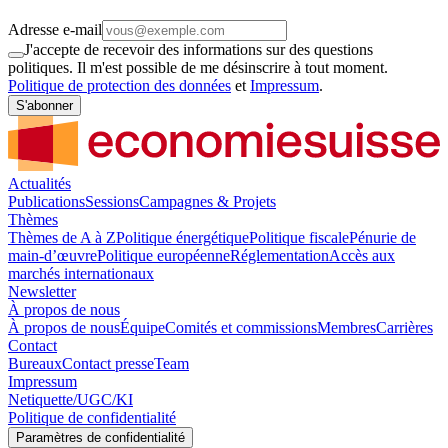
Adresse e-mail
J'accepte de recevoir des informations sur des questions
politiques. Il m'est possible de me désinscrire à tout moment.
Politique de protection des données
et
Impressum
.
S'abonner
Actualités
Publications
Sessions
Campagnes & Projets
Thèmes
Thèmes de A à Z
Politique énergétique
Politique fiscale
Pénurie de
main-d’œuvre
Politique européenne
Réglementation
Accès aux
marchés internationaux
Newsletter
À propos de nous
À propos de nous
Équipe
Comités et commissions
Membres
Carrières
Contact
Bureaux
Contact presse
Team
Impressum
Netiquette/UGC/KI
Politique de confidentialité
Paramètres de confidentialité