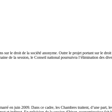
s sur le droit de la société anonyme. Outre le projet portant sur le droit
emaine de la session, le Conseil national poursuivra l’élimination des d
marré en juin 2009. Dans ce cadre, les Chambres traitent, d’une part, les 
et indirect. En prévision de la session d’hiver, economiesuisse fait le p