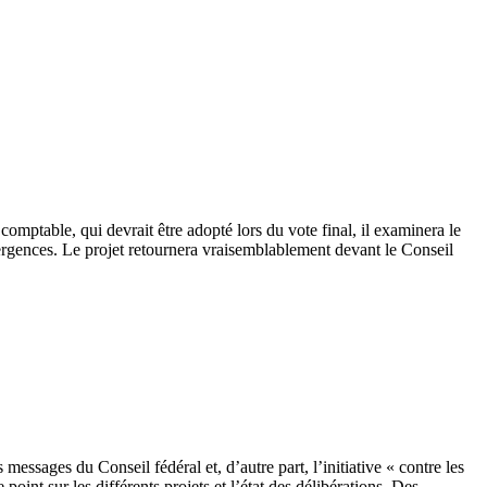
 comptable, qui devrait être adopté lors du vote final, il examinera le
ivergences. Le projet retournera vraisemblablement devant le Conseil
messages du Conseil fédéral et, d’autre part, l’initiative « contre les
oint sur les différents projets et l’état des délibérations. Des