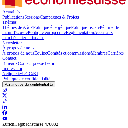
Actualités
Publications
Sessions
Campagnes & Projets
Thèmes
Thèmes de A à Z
Politique énergétique
Politique fiscale
Pénurie de
main-d’œuvre
Politique européenne
Réglementation
Accès aux
marchés internationaux
Newsletter
À propos de nous
À propos de nous
Équipe
Comités et commissions
Membres
Carrières
Contact
Bureaux
Contact presse
Team
Impressum
Netiquette/UGC/KI
Politique de confidentialité
Paramètres de confidentialité
Zurich
Hegibachstrasse 47
8032