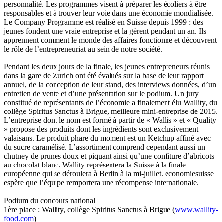
personnalité. Les programmes visent à préparer les écoliers à être
responsables et à trouver leur voie dans une économie mondialisée.
Le Company Programme est réalisé en Suisse depuis 1999 : des
jeunes fondent une vraie entreprise et la gèrent pendant un an. Ils
apprennent comment le monde des affaires fonctionne et découvrent
le rôle de l’entrepreneuriat au sein de notre société.
Pendant les deux jours de la finale, les jeunes entrepreneurs réunis
dans la gare de Zurich ont été évalués sur la base de leur rapport
annuel, de la conception de leur stand, des interviews données, d’un
entretien de vente et d’une présentation sur le podium. Un jury
constitué de représentants de l’économie a finalement élu Wallity, du
collège Spiritus Sanctus à Brigue, meilleure mini-entreprise de 2015.
L’entreprise dont le nom est formé à partir de « Wallis » et « Quality
» propose des produits dont les ingrédients sont exclusivement
valaisans. Le produit phare du moment est un Ketchup affiné avec
du sucre caramélisé. L’assortiment comprend cependant aussi un
chutney de prunes doux et piquant ainsi qu’une confiture d’abricots
au chocolat blanc. Wallity représentera la Suisse à la finale
européenne qui se déroulera à Berlin à la mi-juillet. economiesuisse
espère que l’équipe remportera une récompense internationale.
Podium du concours national
1ère place : Wallity, collège Spiritus Sanctus à Brigue (
www.wallity-
food.com
)