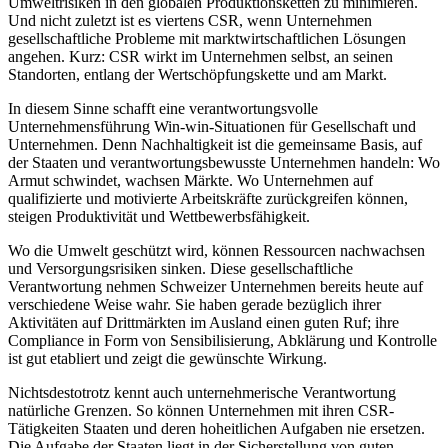
Umweltrisiken in den globalen Produktionsketten zu minimieren.
Und nicht zuletzt ist es viertens CSR, wenn Unternehmen
gesellschaftliche Probleme mit marktwirtschaftlichen Lösungen
angehen. Kurz: CSR wirkt im Unternehmen selbst, an seinen
Standorten, entlang der Wertschöpfungskette und am Markt.
In diesem Sinne schafft eine verantwortungsvolle
Unternehmensführung Win-win-Situationen für Gesellschaft und
Unternehmen. Denn Nachhaltigkeit ist die gemeinsame Basis, auf
der Staaten und verantwortungsbewusste Unternehmen handeln: Wo
Armut schwindet, wachsen Märkte. Wo Unternehmen auf
qualifizierte und motivierte Arbeitskräfte zurückgreifen können,
steigen Produktivität und Wettbewerbsfähigkeit.
Wo die Umwelt geschützt wird, können Ressourcen nachwachsen
und Versorgungsrisiken sinken. Diese gesellschaftliche
Verantwortung nehmen Schweizer Unternehmen bereits heute auf
verschiedene Weise wahr. Sie haben gerade bezüglich ihrer
Aktivitäten auf Drittmärkten im Ausland einen guten Ruf; ihre
Compliance in Form von Sensibilisierung, Abklärung und Kontrolle
ist gut etabliert und zeigt die gewünschte Wirkung.
Nichtsdestotrotz kennt auch unternehmerische Verantwortung
natürliche Grenzen. So können Unternehmen mit ihren CSR-
Tätigkeiten Staaten und deren hoheitlichen Aufgaben nie ersetzen.
Die Aufgabe der Staaten liegt in der Sicherstellung von guten