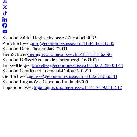
Standort Zürich
Hegibachstrasse 47
Postfach
8032
Zürich
Schweiz
info@economiesuisse.ch
+41 44 421 35 35
Standort Bern
Theaterplatz 7
3011
Bern
Schweiz
bern@economiesuisse.ch
+41 31 311 62 96
Standort Brüssel
Avenue de Cortenbergh 168
1000
Brüssel
Belgien
bruxelles@economiesuisse.ch
+32 2 280 08 44
Standort Genf
Rue du Général-Dufour 20
1211
Genf
Schweiz
geneve@economiesuisse.ch
+41 22 786 66 81
Standort Lugano
Via Giacomo Luvini 4
6900
Lugano
Schweiz
lugano@economiesuisse.ch
+41 91 922 82 12