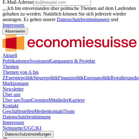
E-Mail-Adresse
Ich bin einverstanden über politische Themen auf dem Laufenden
gehalten zu werden. Natürlich können Sie sich jederzeit wieder
austragen. Es gelten unsere
Datenschutzbestimmungen
und
Impressum
.
Abonnieren
Aktuell
Publikationen
Sessionen
Kampagnen & Projekte
Themen
Themen von A bis
Z
Energiepolitik
Steuerpolitik
Finanzpolitik
Europapolitik
Regulierung
In
Marktzugang
Newsletter
Über uns
Über uns
Team
Gremien
Mitglieder
Karriere
Kontakt
Geschäftsstellen
Medienkontakt
Team
Datenschutzbestimmung
Impressum
Netiquette/UGC/KI
Datenschutzeinstellungen