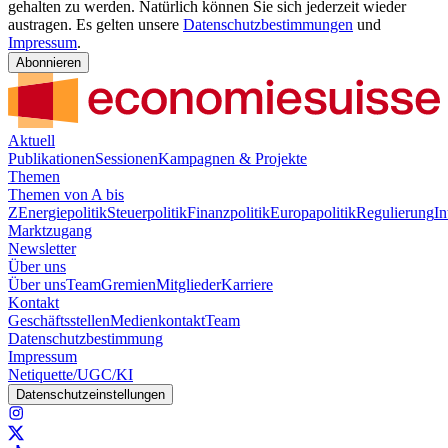
gehalten zu werden. Natürlich können Sie sich jederzeit wieder
austragen. Es gelten unsere
Datenschutzbestimmungen
und
Impressum
.
Abonnieren
Aktuell
Publikationen
Sessionen
Kampagnen & Projekte
Themen
Themen von A bis
Z
Energiepolitik
Steuerpolitik
Finanzpolitik
Europapolitik
Regulierung
In
Marktzugang
Newsletter
Über uns
Über uns
Team
Gremien
Mitglieder
Karriere
Kontakt
Geschäftsstellen
Medienkontakt
Team
Datenschutzbestimmung
Impressum
Netiquette/UGC/KI
Datenschutzeinstellungen