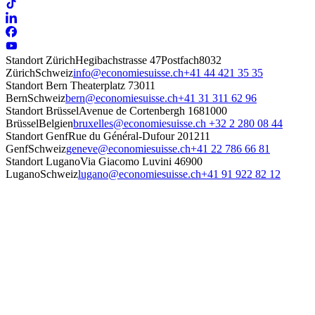
Standort Zürich
Hegibachstrasse 47
Postfach
8032
Zürich
Schweiz
info@economiesuisse.ch
+41 44 421 35 35
Standort Bern
Theaterplatz 7
3011
Bern
Schweiz
bern@economiesuisse.ch
+41 31 311 62 96
Standort Brüssel
Avenue de Cortenbergh 168
1000
Brüssel
Belgien
bruxelles@economiesuisse.ch
+32 2 280 08 44
Standort Genf
Rue du Général-Dufour 20
1211
Genf
Schweiz
geneve@economiesuisse.ch
+41 22 786 66 81
Standort Lugano
Via Giacomo Luvini 4
6900
Lugano
Schweiz
lugano@economiesuisse.ch
+41 91 922 82 12