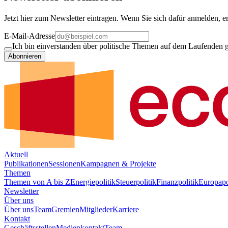
Jetzt hier zum Newsletter eintragen. Wenn Sie sich dafür anmelden, er
E-Mail-Adresse
Ich bin einverstanden über politische Themen auf dem Laufenden ge
Abonnieren
Aktuell
Publikationen
Sessionen
Kampagnen & Projekte
Themen
Themen von A bis Z
Energiepolitik
Steuerpolitik
Finanzpolitik
Europapo
Newsletter
Über uns
Über uns
Team
Gremien
Mitglieder
Karriere
Kontakt
Geschäftsstellen
Medienkontakt
Team