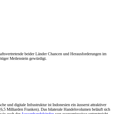
aftsvertretende beider Länder Chancen und Herausforderungen im
iger Meilenstein gewürdigt.
 und digitale Infrastruktur ist Indonesien ein äusserst attraktiver
6,5 Milliarden Franken). Das bilaterale Handelsvolumen beläuft sich
, wie auch der
Aussenhandelsindex
von economiesuisse unterstreicht.