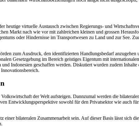
ch der heutige virtuelle Austausch zwischen Regierungs- und Wirtschaf
en Markt nach wie vor mit zahlreichen kleinen und grossen Herausford
gentums oder Hindernisse im Transportwesen zu Land und zur See. Zud
hörden zum Ausdruck, den identifizierten Handlungsbedarf anzugehen 
ionalen Gesetzgebung im Bereich geistiges Eigentum mit internationalem
d Indonesien geschaffen werden. Diskutiert wurden zudem Inhalte d
 Innovationsbereich.
en
 Volkswirtschaft der Welt aufsteigen. Dannzumal werden die bilaterale
tiven Entwicklungsperspektive sowohl für den Privatsektor wie auch f
einer bilateralen Zusammenarbeit sein. Auf dieser Basis lässt sich die 
n.