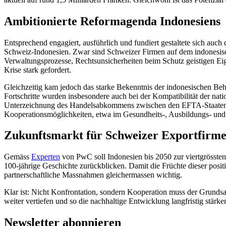
Ambitionierte Reformagenda Indonesiens
Entsprechend engagiert, ausführlich und fundiert gestaltete sich au
Schweiz-Indonesien. Zwar sind Schweizer Firmen auf dem indonesisch
Verwaltungsprozesse, Rechtsunsicherheiten beim Schutz geistigen Ei
Krise stark gefordert.
Gleichzeitig kam jedoch das starke Bekenntnis der indonesischen Be
Fortschritte wurden insbesondere auch bei der Kompatibilität der nat
Unterzeichnung des Handelsabkommens zwischen den EFTA-Staaten un
Kooperationsmöglichkeiten, etwa im Gesundheits-, Ausbildungs- und
Zukunftsmarkt für Schweizer Exportfirm
Gemäss
Experten
von PwC soll Indonesien bis 2050 zur viertgrössten
100-jährige Geschichte zurückblicken. Damit die Früchte dieser posi
partnerschaftliche Massnahmen gleichermassen wichtig.
Klar ist: Nicht Konfrontation, sondern Kooperation muss der Grundsatz 
weiter vertiefen und so die nachhaltige Entwicklung langfristig stärke
Newsletter abonnieren