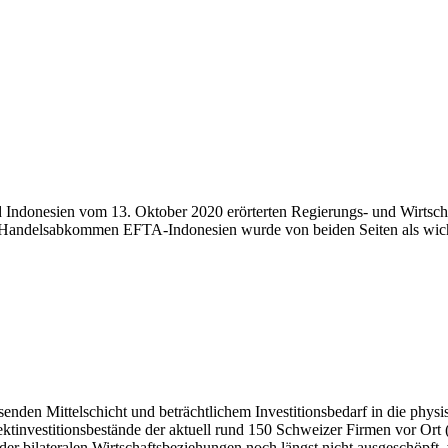
Indonesien vom 13. Oktober 2020 erörterten Regierungs- und Wirtsch
andelsabkommen EFTA-Indonesien wurde von beiden Seiten als wicht
en Mittelschicht und beträchtlichem Investitionsbedarf in die physische
tinvestitionsbestände der aktuell rund 150 Schweizer Firmen vor Ort (
 der bilateralen Wirtschaftsbeziehungen noch längst nicht ausgeschöpft