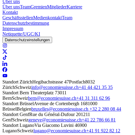
Über uns
Über uns
Team
Gremien
Mitglieder
Karriere
Kontakt
Geschäftsstellen
Medienkontakt
Team
Datenschutzbestimmung
Impressum
Netiquette/UGC/KI
Datenschutzeinstellungen
Standort Zürich
Hegibachstrasse 47
Postfach
8032
Zürich
Schweiz
info@economiesuisse.ch
+41 44 421 35 35
Standort Bern
Theaterplatz 7
3011
Bern
Schweiz
bern@economiesuisse.ch
+41 31 311 62 96
Standort Brüssel
Avenue de Cortenbergh 168
1000
Brüssel
Belgien
bruxelles@economiesuisse.ch
+32 2 280 08 44
Standort Genf
Rue du Général-Dufour 20
1211
Genf
Schweiz
geneve@economiesuisse.ch
+41 22 786 66 81
Standort Lugano
Via Giacomo Luvini 4
6900
Lugano
Schweiz
lugano@economiesuisse.ch
+41 91 922 82 12