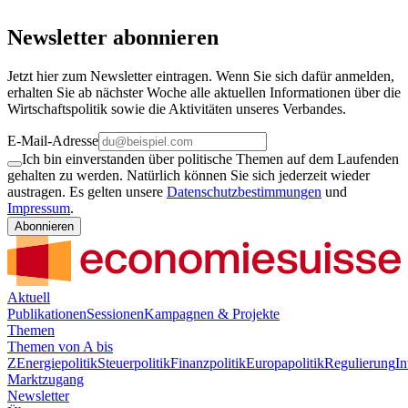
Newsletter abonnieren
Jetzt hier zum Newsletter eintragen. Wenn Sie sich dafür anmelden,
erhalten Sie ab nächster Woche alle aktuellen Informationen über die
Wirtschaftspolitik sowie die Aktivitäten unseres Verbandes.
E-Mail-Adresse
Ich bin einverstanden über politische Themen auf dem Laufenden
gehalten zu werden. Natürlich können Sie sich jederzeit wieder
austragen. Es gelten unsere
Datenschutzbestimmungen
und
Impressum
.
Abonnieren
Aktuell
Publikationen
Sessionen
Kampagnen & Projekte
Themen
Themen von A bis
Z
Energiepolitik
Steuerpolitik
Finanzpolitik
Europapolitik
Regulierung
In
Marktzugang
Newsletter