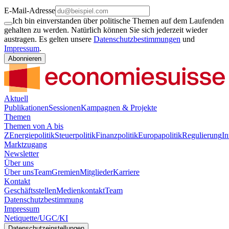
E-Mail-Adresse
Ich bin einverstanden über politische Themen auf dem Laufenden
gehalten zu werden. Natürlich können Sie sich jederzeit wieder
austragen. Es gelten unsere
Datenschutzbestimmungen
und
Impressum
.
Abonnieren
Aktuell
Publikationen
Sessionen
Kampagnen & Projekte
Themen
Themen von A bis
Z
Energiepolitik
Steuerpolitik
Finanzpolitik
Europapolitik
Regulierung
In
Marktzugang
Newsletter
Über uns
Über uns
Team
Gremien
Mitglieder
Karriere
Kontakt
Geschäftsstellen
Medienkontakt
Team
Datenschutzbestimmung
Impressum
Netiquette/UGC/KI
Datenschutzeinstellungen