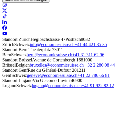
Standort Zürich
Hegibachstrasse 47
Postfach
8032
Zürich
Schweiz
info@economiesuisse.ch
+41 44 421 35 35
Standort Bern
Theaterplatz 7
3011
Bern
Schweiz
bern@economiesuisse.ch
+41 31 311 62 96
Standort Brüssel
Avenue de Cortenbergh 168
1000
Brüssel
Belgien
bruxelles@economiesuisse.ch
+32 2 280 08 44
Standort Genf
Rue du Général-Dufour 20
1211
Genf
Schweiz
geneve@economiesuisse.ch
+41 22 786 66 81
Standort Lugano
Via Giacomo Luvini 4
6900
Lugano
Schweiz
lugano@economiesuisse.ch
+41 91 922 82 12