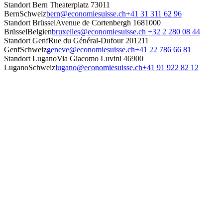
Standort Bern
Theaterplatz 7
3011
Bern
Schweiz
bern@economiesuisse.ch
+41 31 311 62 96
Standort Brüssel
Avenue de Cortenbergh 168
1000
Brüssel
Belgien
bruxelles@economiesuisse.ch
+32 2 280 08 44
Standort Genf
Rue du Général-Dufour 20
1211
Genf
Schweiz
geneve@economiesuisse.ch
+41 22 786 66 81
Standort Lugano
Via Giacomo Luvini 4
6900
Lugano
Schweiz
lugano@economiesuisse.ch
+41 91 922 82 12