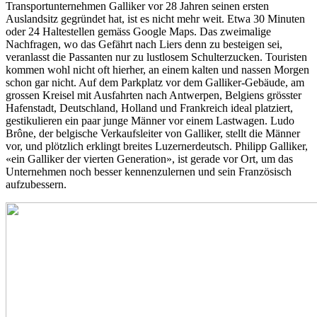
Transportunternehmen Galliker vor 28 Jahren seinen ersten
Auslandsitz gegründet hat, ist es nicht mehr weit. Etwa 30 Minuten
oder 24 Haltestellen gemäss Google Maps. Das zweimalige
Nachfragen, wo das Gefährt nach Liers denn zu besteigen sei,
veranlasst die Passanten nur zu lustlosem Schulterzucken. Touristen
kommen wohl nicht oft hierher, an einem kalten und nassen Morgen
schon gar nicht. Auf dem Parkplatz vor dem Galliker-Gebäude, am
grossen Kreisel mit Ausfahrten nach Antwerpen, Belgiens grösster
Hafenstadt, Deutschland, Holland und Frankreich ideal platziert,
gestikulieren ein paar junge Männer vor einem Lastwagen. Ludo
Brône, der belgische Verkaufsleiter von Galliker, stellt die Männer
vor, und plötzlich erklingt breites Luzernerdeutsch. Philipp Galliker,
«ein Galliker der vierten Generation», ist gerade vor Ort, um das
Unternehmen noch besser kennenzulernen und sein Französisch
aufzubessern.