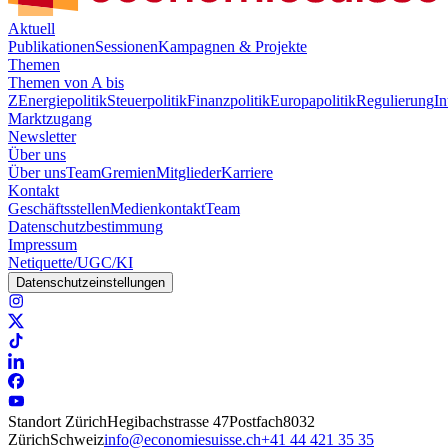
Aktuell
Publikationen
Sessionen
Kampagnen & Projekte
Themen
Themen von A bis
Z
Energiepolitik
Steuerpolitik
Finanzpolitik
Europapolitik
Regulierung
In
Marktzugang
Newsletter
Über uns
Über uns
Team
Gremien
Mitglieder
Karriere
Kontakt
Geschäftsstellen
Medienkontakt
Team
Datenschutzbestimmung
Impressum
Netiquette/UGC/KI
Datenschutzeinstellungen
Standort Zürich
Hegibachstrasse 47
Postfach
8032
Zürich
Schweiz
info@economiesuisse.ch
+41 44 421 35 35