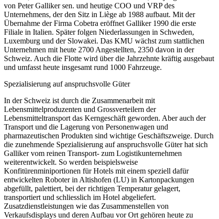
von Peter Galliker sen. und heutige COO und VRP des
Unternehmens, der den Sitz in Liège ab 1988 aufbaut. Mit der
Übernahme der Firma Cobetra eröffnet Galliker 1990 die erste
Filiale in Italien. Später folgen Niederlassungen in Schweden,
Luxemburg und der Slowakei. Das KMU wächst zum stattlichen
Unternehmen mit heute 2700 Angestellten, 2350 davon in der
Schweiz. Auch die Flotte wird über die Jahrzehnte kräftig ausgebaut
und umfasst heute insgesamt rund 1000 Fahrzeuge.
Spezialisierung auf anspruchsvolle Güter
In der Schweiz ist durch die Zusammenarbeit mit
Lebensmittelproduzenten und Grossverteilern der
Lebensmitteltransport das Kerngeschäft geworden. Aber auch der
Transport und die Lagerung von Personenwagen und
pharmazeutischen Produkten sind wichtige Geschäftszweige. Durch
die zunehmende Spezialisierung auf anspruchsvolle Güter hat sich
Galliker vom reinen Transport- zum Logistikunternehmen
weiterentwickelt. So werden beispielsweise
Konfitürenminiportionen für Hotels mit einem speziell dafür
entwickelten Roboter in Altishofen (LU) in Kartonpackungen
abgefüllt, palettiert, bei der richtigen Temperatur gelagert,
transportiert und schliesslich im Hotel abgeliefert.
Zusatzdienstleistungen wie das Zusammenstellen von
Verkaufsdisplays und deren Aufbau vor Ort gehören heute zu