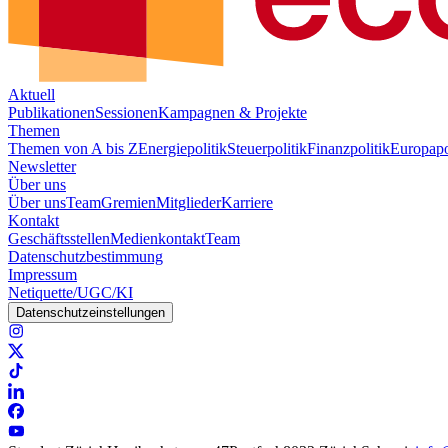
Aktuell
Publikationen
Sessionen
Kampagnen & Projekte
Themen
Themen von A bis Z
Energiepolitik
Steuerpolitik
Finanzpolitik
Europapo
Newsletter
Über uns
Über uns
Team
Gremien
Mitglieder
Karriere
Kontakt
Geschäftsstellen
Medienkontakt
Team
Datenschutzbestimmung
Impressum
Netiquette/UGC/KI
Datenschutzeinstellungen