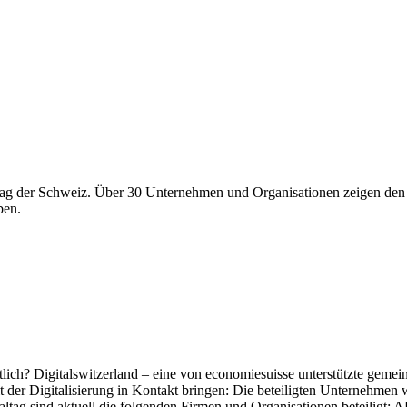
ltag der Schweiz. Über 30 Unternehmen und Organisationen zeigen den 
ben.
entlich? Digitalswitzerland – eine von economiesuisse unterstützte gemei
r Digitalisierung in Kontakt bringen: Die beteiligten Unternehmen w
ag sind aktuell die folgenden Firmen und Organisationen beteiligt: AB