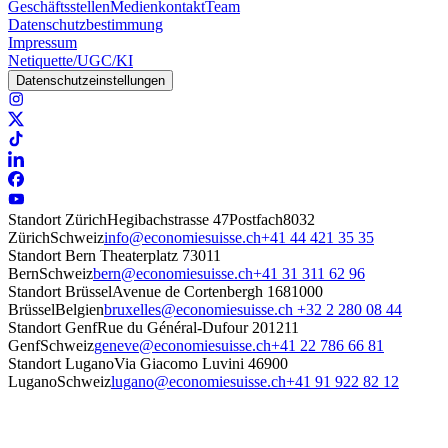
Geschäftsstellen
Medienkontakt
Team
Datenschutzbestimmung
Impressum
Netiquette/UGC/KI
Datenschutzeinstellungen
Standort Zürich
Hegibachstrasse 47
Postfach
8032
Zürich
Schweiz
info@economiesuisse.ch
+41 44 421 35 35
Standort Bern
Theaterplatz 7
3011
Bern
Schweiz
bern@economiesuisse.ch
+41 31 311 62 96
Standort Brüssel
Avenue de Cortenbergh 168
1000
Brüssel
Belgien
bruxelles@economiesuisse.ch
+32 2 280 08 44
Standort Genf
Rue du Général-Dufour 20
1211
Genf
Schweiz
geneve@economiesuisse.ch
+41 22 786 66 81
Standort Lugano
Via Giacomo Luvini 4
6900
Lugano
Schweiz
lugano@economiesuisse.ch
+41 91 922 82 12