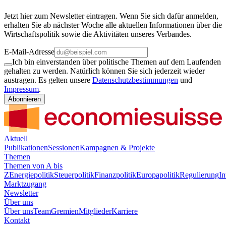
Jetzt hier zum Newsletter eintragen. Wenn Sie sich dafür anmelden,
erhalten Sie ab nächster Woche alle aktuellen Informationen über die
Wirtschaftspolitik sowie die Aktivitäten unseres Verbandes.
E-Mail-Adresse
Ich bin einverstanden über politische Themen auf dem Laufenden
gehalten zu werden. Natürlich können Sie sich jederzeit wieder
austragen. Es gelten unsere
Datenschutzbestimmungen
und
Impressum
.
Abonnieren
Aktuell
Publikationen
Sessionen
Kampagnen & Projekte
Themen
Themen von A bis
Z
Energiepolitik
Steuerpolitik
Finanzpolitik
Europapolitik
Regulierung
In
Marktzugang
Newsletter
Über uns
Über uns
Team
Gremien
Mitglieder
Karriere
Kontakt