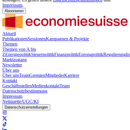
Impressum
.
Abonnieren
Aktuell
Publikationen
Sessionen
Kampagnen & Projekte
Themen
Themen von A bis
Z
Energiepolitik
Steuerpolitik
Finanzpolitik
Europapolitik
Regulierung
In
Marktzugang
Newsletter
Über uns
Über uns
Team
Gremien
Mitglieder
Karriere
Kontakt
Geschäftsstellen
Medienkontakt
Team
Datenschutzbestimmung
Impressum
Netiquette/UGC/KI
Datenschutzeinstellungen