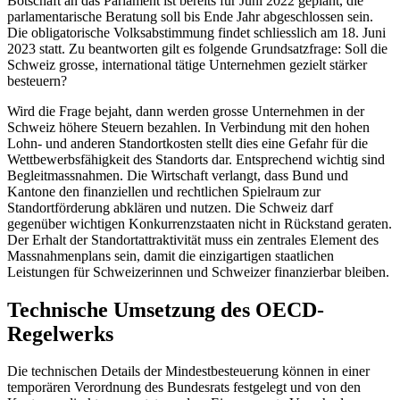
Botschaft an das Parlament ist bereits für Juni 2022 geplant, die
parlamentarische Beratung soll bis Ende Jahr abgeschlossen sein.
Die obligatorische Volksabstimmung findet schliesslich am 18. Juni
2023 statt. Zu beantworten gilt es folgende Grundsatzfrage: Soll die
Schweiz grosse, international tätige Unternehmen gezielt stärker
besteuern?
Wird die Frage bejaht, dann werden grosse Unternehmen in der
Schweiz höhere Steuern bezahlen. In Verbindung mit den hohen
Lohn- und anderen Standortkosten stellt dies eine Gefahr für die
Wettbewerbsfähigkeit des Standorts dar. Entsprechend wichtig sind
Begleitmassnahmen. Die Wirtschaft verlangt, dass Bund und
Kantone den finanziellen und rechtlichen Spielraum zur
Standortförderung abklären und nutzen. Die Schweiz darf
gegenüber wichtigen Konkurrenzstaaten nicht in Rückstand geraten.
Der Erhalt der Standortattraktivität muss ein zentrales Element des
Massnahmenplans sein, damit die einzigartigen staatlichen
Leistungen für Schweizerinnen und Schweizer finanzierbar bleiben.
Technische Umsetzung des OECD-
Regelwerks
Die technischen Details der Mindestbesteuerung können in einer
temporären Verordnung des Bundesrats festgelegt und von den