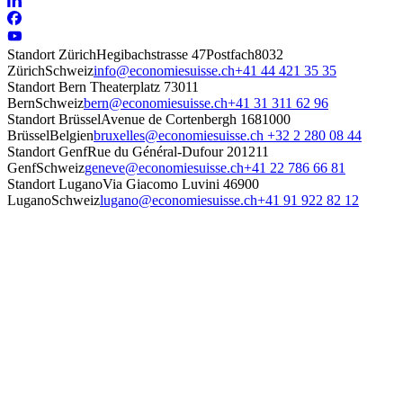
Standort Zürich
Hegibachstrasse 47
Postfach
8032
Zürich
Schweiz
info@economiesuisse.ch
+41 44 421 35 35
Standort Bern
Theaterplatz 7
3011
Bern
Schweiz
bern@economiesuisse.ch
+41 31 311 62 96
Standort Brüssel
Avenue de Cortenbergh 168
1000
Brüssel
Belgien
bruxelles@economiesuisse.ch
+32 2 280 08 44
Standort Genf
Rue du Général-Dufour 20
1211
Genf
Schweiz
geneve@economiesuisse.ch
+41 22 786 66 81
Standort Lugano
Via Giacomo Luvini 4
6900
Lugano
Schweiz
lugano@economiesuisse.ch
+41 91 922 82 12