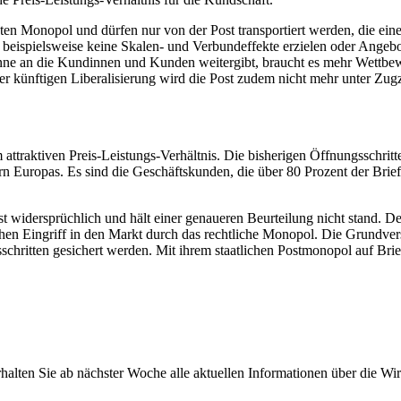
tzten Monopol und dürfen nur von der Post transportiert werden, die ein
 beispielsweise keine Skalen- und Verbundeffekte erzielen oder Angebo
nne an die Kundinnen und Kunden weitergibt, braucht es mehr Wettbe
r künftigen Liberalisierung wird die Post zudem nicht mehr unter Zugz
attraktiven Preis-Leistungs-Verhältnis. Die bisherigen Öffnungsschritte
n Europas. Es sind die Geschäftskunden, die über 80 Prozent der Brief
t widersprüchlich und hält einer genaueren Beurteilung nicht stand. 
chen Eingriff in den Markt durch das rechtliche Monopol. Die Grundver
chritten gesichert werden. Mit ihrem staatlichen Postmonopol auf Brief
halten Sie ab nächster Woche alle aktuellen Informationen über die Wir