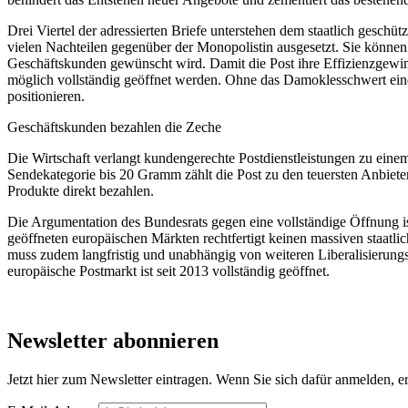
Drei Viertel der adressierten Briefe unterstehen dem staatlich geschü
vielen Nachteilen gegenüber der Monopolistin ausgesetzt. Sie können
Geschäftskunden gewünscht wird. Damit die Post ihre Effizienzgewi
möglich vollständig geöffnet werden. Ohne das Damoklesschwert eine
positionieren.
Geschäftskunden bezahlen die Zeche
Die Wirtschaft verlangt kundengerechte Postdienstleistungen zu einem 
Sendekategorie bis 20 Gramm zählt die Post zu den teuersten Anbieter
Produkte direkt bezahlen.
Die Argumentation des Bundesrats gegen eine vollständige Öffnung is
geöffneten europäischen Märkten rechtfertigt keinen massiven staatli
muss zudem langfristig und unabhängig von weiteren Liberalisierungss
europäische Postmarkt ist seit 2013 vollständig geöffnet.
Newsletter abonnieren
Jetzt hier zum Newsletter eintragen. Wenn Sie sich dafür anmelden, er