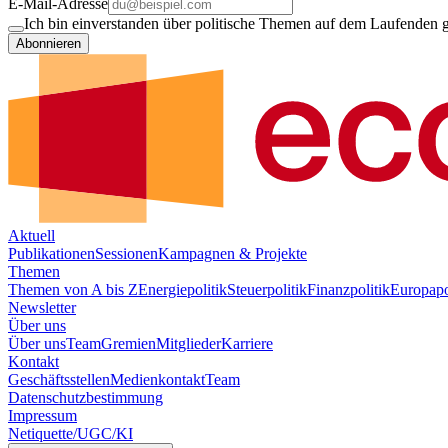
E-Mail-Adresse
Ich bin einverstanden über politische Themen auf dem Laufenden ge
Abonnieren
Aktuell
Publikationen
Sessionen
Kampagnen & Projekte
Themen
Themen von A bis Z
Energiepolitik
Steuerpolitik
Finanzpolitik
Europapo
Newsletter
Über uns
Über uns
Team
Gremien
Mitglieder
Karriere
Kontakt
Geschäftsstellen
Medienkontakt
Team
Datenschutzbestimmung
Impressum
Netiquette/UGC/KI