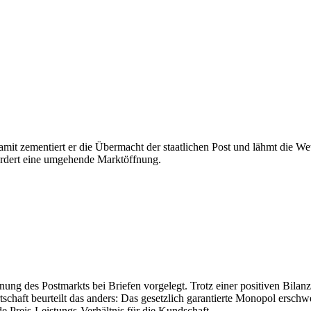
Damit zementiert er die Übermacht der staatlichen Post und lähmt die
fordert eine umgehende Marktöffnung.
nung des Postmarkts bei Briefen vorgelegt. Trotz einer positiven Bilanz
haft beurteilt das anders: Das gesetzlich garantierte Monopol erschwert
e Preis-Leistungs-Verhältnis für die Kundschaft.